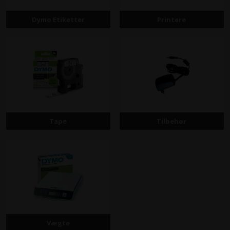
Dymo Etiketter
Printere
Tape
Tilbehør
Vægte