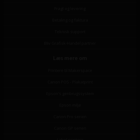
Fragt og levering
Betaling og faktura
Teknisk support
Bliv Grafisk-Handel partner
Læs mere om
Printere til Makerspace
Canon POS - Plakatprint
Epson's genbrugssystem
Epson miljø
Canon Pro serien
Canon GP serien
Label printere