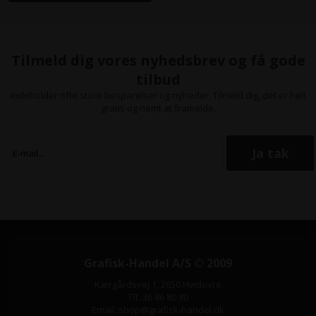
Tilmeld dig vores nyhedsbrev og få gode
tilbud
Indeholder ofte store besparelser og nyheder. Tilmeld dig, det er helt
gratis og nemt at framelde.
Grafisk-Handel A/S © 2009
Kærgårdsvej 1, 2650 Hvidovre
Tlf. 36 86 80 80
Email: shop@grafisk-handel.dk