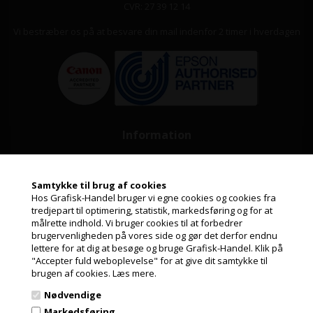
CVR: 27 39 12 14
Vi bestræber os på at besvare din mail indenfor 2 timer i hverdagen
Information
Kundeservice
Samtykke til brug af cookies
Leasing
Hos Grafisk-Handel bruger vi egne cookies og cookies fra
tredjepart til optimering, statistik, markedsføring og for at
Papirformater og ICC profiler
målrette indhold. Vi bruger cookies til at forbedrer
Jeg handler som
brugervenligheden på vores side og gør det derfor endnu
Guide til valg af papir
lettere for at dig at besøge og bruge Grafisk-Handel. Klik på
"Accepter fuld weboplevelse" for at give dit samtykke til
PRIVAT
Nyheder fra Grafisk-Handel
brugen af cookies.
Læs mere.
PRISER INKL. MOMS
Cookie- og privatlivspolitik
Nødvendige
ERHVERV
Markedsføring