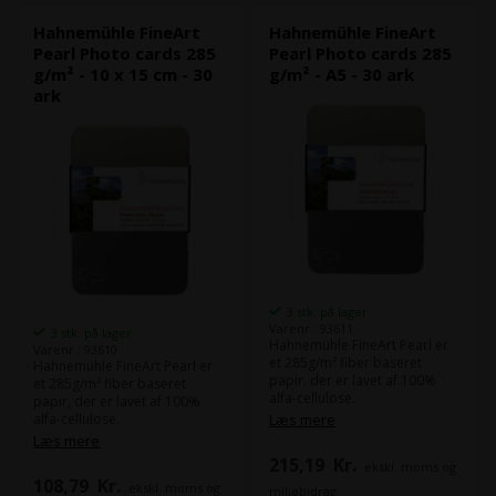
sort/hvide print, som kræver
høj dmax og en fin
Det er en papirtype som både
Hahnemühle FineArt
Hahnemühle FineArt
gråtoneskala.
vi og Hahnemühle forventer
Pearl Photo cards 285
Pearl Photo cards 285
Hahnemühle FineArt Baryta
os bliver meget populær.
g/m² - 10 x 15 cm - 30
g/m² - A5 - 30 ark
papiret har et stort farverum
ark
og toneværdi.
Format:
10 x 15 cm
Antal ark:
30 ark
Dette printmedie er meget
brugt blandt fotograf, da et
inkjet print på FineArt Baryta
minder om gammeldags
billeder, der blev fremkaldt i
mørkekammer
Format:
10 x 15 cm
Antal ark:
30 ark
Papirtykkelse:
0,41 mm
3 stk. på lager
Varenr.: 93611
3 stk. på lager
Hahnemühle FineArt Pearl er
Varenr.: 93610
et 285g/m² fiber baseret
Hahnemühle FineArt Pearl er
papir, der er lavet af 100%
et 285g/m² fiber baseret
alfa-cellulose.
papir, der er lavet af 100%
FineArt Pearl er et syrefrit 3-
alfa-cellulose.
Læs mere
lags coated papir med høj
FineArt Pearl er et syrefrit 3-
Læs mere
hvidhed og dmax værdi.
lags coated papir med høj
215,19
Kr.
ekskl. moms og
Med Hahnemühle FineArt
hvidhed og dmax værdi.
108,79
Kr.
Pearl er du i stand til at lave
ekskl. moms og
Med Hahnemühle FineArt
miljøbidrag