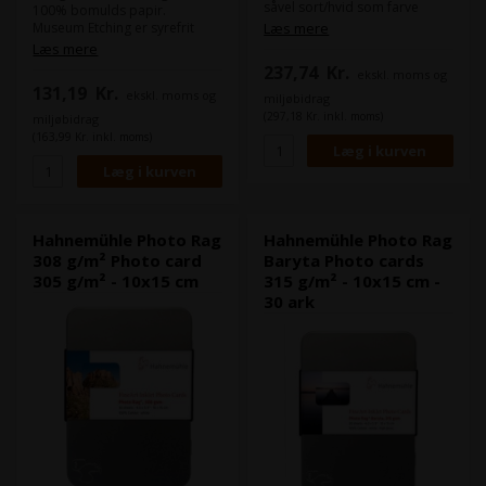
såvel sort/hvid som farve
100% bomulds papir.
print.
Museum Etching er syrefrit
Læs mere
etching papir med en blød
Læs mere
Dette Hahnemühle Photo Rag
overflade og struktur, som
237,74
Kr.
ekskl. moms og
308 g/m² er lavet af 100%
giver en luksuriøs følelse.
131,19
Kr.
bomuld og imødekommer
ekskl. moms og
miljøbidrag
fotografers og kunstneres
(297,18 Kr. inkl. moms)
miljøbidrag
behov til digital tryk.
Hahnemühle Museum Etching
(163,99 Kr. inkl. moms)
Den fine glatte "Smooth"
er ideelt til at printe billeder
overflade er alsidig og gør det
og litografier med bløde
ideelt til mange former for
farvetoner eller fine gråtoner
print og er specielt godt til at
fange detaljer i billederne.
Format:
10 x 15 cm
Hahnemühle Photo Rag har en
Antal ark:
30 ark
Hahnemühle Photo Rag
Hahnemühle Photo Rag
stor farvedybde i både farve
Papirtykkelse:
0,60 mm
308 g/m² Photo card
Baryta Photo cards
og sort/hvid print.
305 g/m² - 10x15 cm
315 g/m² - 10x15 cm -
30 ark
Format:
DIN A5
Antal ark:
30 ark
Papirtykkelse:
0,48 mm