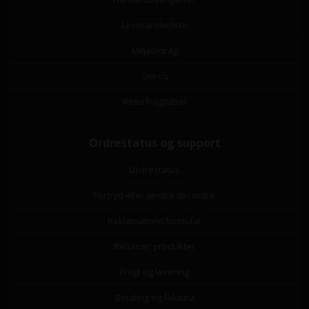
Leverandørliste
Miljøbidrag
Om os
Returfragtlabel
Ordrestatus og support
Ordrestatus
Fortryd eller ændre din ordre
Reklamationsformular
Returner produkter
Fragt og levering
Betaling og faktura