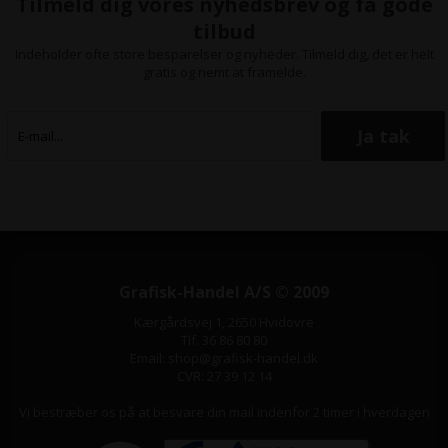
Tilmeld dig vores nyhedsbrev og få gode
Antal ark:
30 ark
Papirtykkelse:
0,39 mm
Format:
10 x 15 cm
tilbud
Antal ark:
30 ark
Indeholder ofte store besparelser og nyheder. Tilmeld dig, det er helt
Papirtykkelse:
0,48 mm
gratis og nemt at framelde.
Grafisk-Handel A/S © 2009
Kærgårdsvej 1, 2650 Hvidovre
Tlf. 36 86 80 80
Email: shop@grafisk-handel.dk
CVR: 27 39 12 14
Vi bestræber os på at besvare din mail indenfor 2 timer i hverdagen