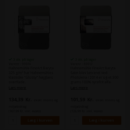
3 stk. på lager
3 stk. på lager
Varenr.: 93616
Varenr.: 93612
Hahnemühle FineArt Baryta
Hahnemühle FineArt Baryta
325 g/m² har Hahnemühles
Satin blev lanceret ved
klassiske "Glossy" højglans
Photokina i 2014 er og et 300
overflade.
grams 100% syrefrit alfa-
FineArt Baryta papiret er lavet
cellulose med hvid satin/pearl
Læs mere
Læs mere
af 100% alfa-cellulose.
overflade.
I struktur og overflade minder
Det har en blød struktur og
134,39
Kr.
101,59
Kr.
ekskl. moms og
ekskl. moms og
FineArt Baryta om klassisk
kan lave stor dybe sorte til
analogt baryt papir.
sort hvid, men samtidig et
miljøbidrag
miljøbidrag
stort farverum.
(167,99 Kr. inkl. moms)
(126,99 Kr. inkl. moms)
Denne udgave "Photocard"
Hahnemühle Photo Rag Baryta
har den perfekte størrelse til
har et stort farveomfang og
brug af løkønskningskort mm.
giver dine print stor dybde og
FineArt Baryta er perfekt til
billede definition.