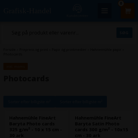
0
Grafisk-Handel
Kundecenter
Forside
»
Prepress og print
»
Papir og printmedier
»
Hahnemühle papir
»
Photocards
inkl. moms
Photocards
Sorter efter billigste m²
Sorter efter billigste m²
Hahnemühle FineArt
Hahnemühle FineArt
Baryta Photo cards
Baryta Satin Photo
325 g/m² - 10 x 15 cm -
cards 300 g/m² - 10x15
30 ark
cm - 30 ark