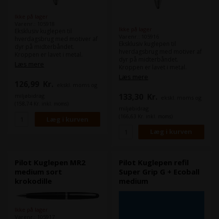
Ikke på lager
Varenr.: 105918
Ikke på lager
Eksklusiv kuglepen til
Varenr.: 105916
hverdagsbrug med motiver af
Eksklusiv kuglepen til
dyr på midterbåndet.
hverdagsbrug med motiver af
Kroppen er lavet i metal.
dyr på midterbåndet.
Dokumentægte blæk.
Læs mere
Kroppen er lavet i metal.
Blækfarve blå. Spids 1,0 mm.
Dokumentægte blæk.
Læs mere
Stregbredde 0,28 mm. Kan
Blækfarve blå. Spids 1,0 mm.
126,99
Kr.
ekskl. moms og
skifte refill. Leveres i
Stregbredde 0,28 mm. Kan
gaveæske. Bronze med
133,30
Kr.
miljøbidrag
ekskl. moms og
skifte refill. Leveres i
dyremotiv firben.
(158,74 Kr. inkl. moms)
gaveæske. Hvid med
miljøbidrag
dyremotiv tiger.
(166,63 Kr. inkl. moms)
Pilot Kuglepen MR2
Pilot Kuglepen refil
medium sort
Super Grip G + Ecoball
krokodille
medium
Ikke på lager
Varenr.: 105917