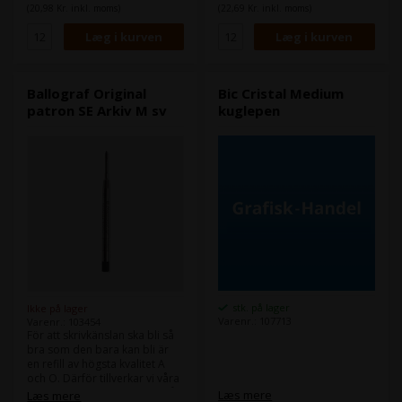
ser till att bläcket inte torkar,
ser till att bläcket inte torkar,
(20,98 Kr. inkl. moms)
(22,69 Kr. inkl. moms)
även om pennan blir liggande
även om pennan blir liggande
under lång tid. Det blå och
under lång tid. Det blå och
svarta bläcket är certifierat
svarta bläcket är certifierat
Svenskt Arkiv vilket innebär att
Svenskt Arkiv vilket innebär att
pennor med dessa bläck och
pennor med dessa bläck och
mediumspets får lov att
mediumspets får lov att
Ballograf Original
Bic Cristal Medium
användas inom kommun och
användas inom kommun och
patron SE Arkiv M sv
kuglepen
landsting eftersom bläcket är
landsting eftersom bläcket är
mycket ljusbeständigt. Varje
mycket ljusbeständigt. Varje
patron skriver hela 8000
patron skriver hela 8000
meter och passar i alla
meter och passar i alla
Ballografpennor utom
Ballografpennor utom
Ballograf Pocket.
Ballograf Pocket.
stk. på lager
Ikke på lager
Varenr.: 107713
Varenr.: 103454
För att skrivkänslan ska bli så
bra som den bara kan bli är
en refill av högsta kvalitet A
och O. Därför tillverkar vi våra
spetsar i rostfritt Japanskt stål
Læs mere
Læs mere