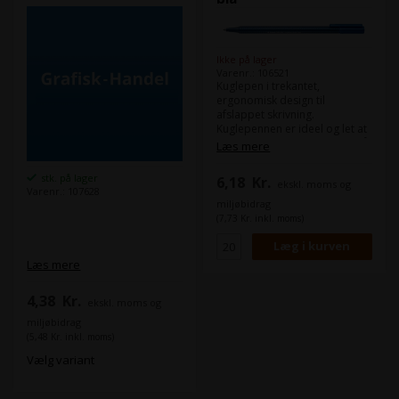
Ikke på lager
Varenr.: 106521
Kuglepen i trekantet,
ergonomisk design til
afslappet skrivning.
Kuglepennen er ideel og let at
bruge til hverdagsskrivning på
Læs mere
grund af dens letflydende
blæk. Pennen har
stk. på lager
6,18
Kr.
ekskl. moms og
hurtigtørrende blæk, der
Varenr.: 107628
hjælper med at undgå
miljøbidrag
udtværing, og den lækker ikke
(7,73 Kr. inkl. moms)
i flyet. Leveres med
stregbredden XB. Blå
Læs mere
4,38
Kr.
ekskl. moms og
miljøbidrag
(5,48 Kr. inkl. moms)
Vælg variant