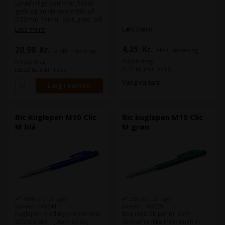
udskiftelige patroner, blødt
greb og en skrivebredde på
0,32mm. Farver: sort, grøn, blå
og rød
Læs mere
Læs mere
4,25
Kr.
20,98
Kr.
ekskl. moms og
ekskl. moms og
miljøbidrag
miljøbidrag
(5,31 Kr. inkl. moms)
(26,23 Kr. inkl. moms)
Vælg variant
Bic Kuglepen M10 Clic
Bic kuglepen M10 Clic
M blå
M grøn
1800 stk. på lager
250 stk. på lager
Varenr.: 103544
Varenr.: 103529
Kuglepen med trykmekanisme
Box med 50 penne som
50stk/æske. 1,0mm spids,
desværre ikke individuelt er