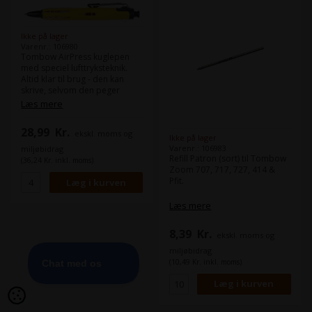
Ikke på lager
Varenr.: 106980
Tombow AirPress kuglepen
med speciel lufttryksteknik.
Altid klar til brug - den kan
skrive, selvom den peger
opad , i støvede omgivelser,
Læs mere
på vådt papir og ved -5
grader - ikke noget problem
28,99
Kr.
ekskl. moms og
for AirPress Pen. Det er den
Ikke på lager
perfekte følgesvend til
Varenr.: 106983
miljøbidrag
udendørs sport, rejser,
Refill Patron (sort) til Tombow
(36,24 Kr. inkl. moms)
håndværkere osv.
Zoom 707, 717, 727, 414 &
Gummigrebbet giver penen et
Pfit.
sikkert greb, selv i regn, med
fugtige fingre eller ved brug af
Læs mere
handsker. Blækfarve: sort
dokumentægte blæk,
8,39
Kr.
kuglediameter: 0,7 mm. Tildelt
ekskl. moms og
The Reddot design award
miljøbidrag
2010.
(10,49 Kr. inkl. moms)