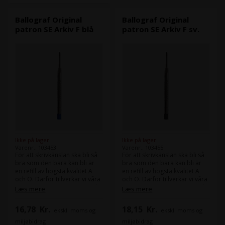
patron skriver hela 8000
meter och passar i alla
Ballograf Original
Ballograf Original
Ballografpennor utom
patron SE Arkiv F blå
patron SE Arkiv F sv.
Ballograf Pocket.
Ikke på lager
Ikke på lager
Varenr.: 103453
Varenr.: 103455
För att skrivkänslan ska bli så
För att skrivkänslan ska bli så
bra som den bara kan bli är
bra som den bara kan bli är
en refill av högsta kvalitet A
en refill av högsta kvalitet A
och O. Därför tillverkar vi våra
och O. Därför tillverkar vi våra
spetsar i rostfritt Japanskt stål
spetsar i rostfritt Japanskt stål
Læs mere
Læs mere
och kulorna är i mycket hård
och kulorna är i mycket hård
volframkarbid. I änden på
volframkarbid. I änden på
16,78
Kr.
18,15
Kr.
ekskl. moms og
ekskl. moms og
varje patron sitter en
varje patron sitter en
fettklump som håller tätt och
fettklump som håller tätt och
miljøbidrag
miljøbidrag