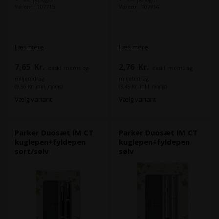
Varenr.: 107715
Varenr.: 107714
Læs mere
Læs mere
7,65
Kr.
2,76
Kr.
ekskl. moms og
ekskl. moms og
miljøbidrag
miljøbidrag
(9,56 Kr. inkl. moms)
(3,45 Kr. inkl. moms)
Vælg variant
Vælg variant
Parker Duosæt IM CT
Parker Duosæt IM CT
kuglepen+fyldepen
kuglepen+fyldepen
sort/sølv
sølv