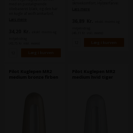
skrivekomfort. Hylsterfarve:
med en pastalignende
blå Skrivefarve: blå Spids
oliebaseret blæk, og den har
Læs mere
diameter: 1,0mm Pakket á: 12
en kugle af wolframkarbid,
stk. i æske
hvilket giver en letflydende og
Læs mere
36,89
Kr.
ekskl. moms og
jævn skrift uden klatter. Vega
kuglepennen er desuden
miljøbidrag
34,20
Kr.
ekskl. moms og
bredere end traditionelle
(46,11 Kr. inkl. moms)
kuglepenne, hvilket gør den
miljøbidrag
ekstra god at holde på og
(42,75 Kr. inkl. moms)
behagelig at skrive med.
Specielt udviklet til svage
fingre og håndled.
Hylsterfarve: samme farve
som blækket. Skrivefarve:
assorteret. Spids diameter:
Pilot Kuglepen MR2
Pilot Kuglepen MR2
1,0mm. Pakket á: 12 stk. i æske
medium bronze firben
medium hvid tiger