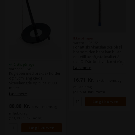
Ikke på lager
Varenr.: 103452
För att skrivkänslan ska bli så
bra som den bara kan bli är
en refill av högsta kvalitet A
och O. Därför tillverkar vi våra
2 stk. på lager
spetsar i rostfritt Japanskt stål
Læs mere
Varenr.: 103451
och kulorna är i mycket hård
Kuglepen med praktisk holder
volframkarbid. I änden på
og 45cm lang kæde.
16,71
Kr.
ekskl. moms og
varje patron sitter en
Skrivelængde op til ca. 8000
fettklump som håller tätt och
miljøbidrag
meter
ser till att bläcket inte torkar,
(20,89 Kr. inkl. moms)
Læs mere
även om pennan blir liggande
under lång tid. Det blå och
svarta bläcket är certifierat
88,88
Kr.
ekskl. moms og
Svenskt Arkiv vilket innebär att
miljøbidrag
pennor med dessa bläck och
(111,10 Kr. inkl. moms)
mediumspets får lov att
användas inom kommun och
landsting eftersom bläcket är
mycket ljusbeständigt. Varje