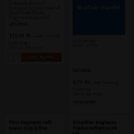
Eksklusiv kuglepen til
hverdagsbrug med motiver af
dyr på midterbåndet.
Kroppen er lavet i metal.
Dokumentægte blæk.
Læs mere
Blækfarve blå. Spids 1,0 mm.
Stregbredde 0,28 mm. Kan
133,30
Kr.
ekskl. moms og
skifte refill. Leveres i
stk. på lager
gaveæske. Sort med
miljøbidrag
Varenr.: 107728
dyremotiv krokodille.
(166,63 Kr. inkl. moms)
Læs mere
4,71
Kr.
ekskl. moms og
miljøbidrag
(5,89 Kr. inkl. moms)
Vælg variant
Pilot Kuglepen refil
Staedtler Kuglepen
Super Grip G fine
Triplus m/hætte XB
blå