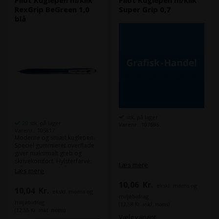
RexGrip BeGreen 1,0
Super Grip 0,7
blå
stk. på lager
20 stk. på lager
Varenr.: 107696
Varenr.: 105817
Moderne og smart kuglepen.
Speciel gummieret overflade
giver maksimalt greb og
skrivekomfort. Hylsterfarve:
Læs mere
blå Skrivefarve: blå Spids
Læs mere
diameter: 1,0mm Pakket á: 10
10,06
Kr.
stk. i æske
ekskl. moms og
10,04
Kr.
ekskl. moms og
miljøbidrag
miljøbidrag
(12,58 Kr. inkl. moms)
(12,55 Kr. inkl. moms)
Vælg variant