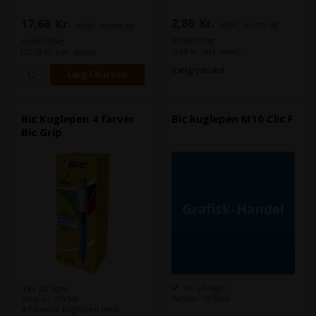
och kulorna är i mycket hård
volframkarbid. I änden på
2,86
Kr.
17,68
Kr.
ekskl. moms og
ekskl. moms og
varje patron sitter en
fettklump som håller tätt och
miljøbidrag
miljøbidrag
ser till att bläcket inte torkar,
(3,58 Kr. inkl. moms)
(22,10 Kr. inkl. moms)
även om pennan blir liggande
Vælg variant
under lång tid. Det blå och
svarta bläcket är certifierat
Svenskt Arkiv vilket innebär att
pennor med dessa bläck och
mediumspets får lov att
Bic Kuglepen 4 farver
Bic kuglepen M10 Clic F
användas inom kommun och
Bic Grip
landsting eftersom bläcket är
mycket ljusbeständigt. Varje
patron skriver hela 8000
meter och passar i alla
Ballografpennor utom
Ballograf Pocket.
stk. på lager
Ikke på lager
Varenr.: 107665
Varenr.: 103549
4-farvede kuglepen med