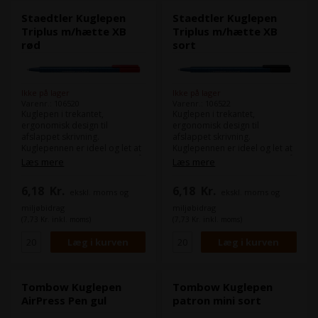
Staedtler Kuglepen
Staedtler Kuglepen
Triplus m/hætte XB
Triplus m/hætte XB
rød
sort
Ikke på lager
Ikke på lager
Varenr.: 106520
Varenr.: 106522
Kuglepen i trekantet,
Kuglepen i trekantet,
ergonomisk design til
ergonomisk design til
afslappet skrivning.
afslappet skrivning.
Kuglepennen er ideel og let at
Kuglepennen er ideel og let at
bruge til hverdagsskrivning på
bruge til hverdagsskrivning på
Læs mere
Læs mere
grund af dens letflydende
grund af dens letflydende
blæk. Pennen har
blæk. Pennen har
6,18
Kr.
6,18
Kr.
ekskl. moms og
ekskl. moms og
hurtigtørrende blæk, der
hurtigtørrende blæk, der
hjælper med at undgå
hjælper med at undgå
miljøbidrag
miljøbidrag
udtværing, og den lækker ikke
udtværing, og den lækker ikke
(7,73 Kr. inkl. moms)
(7,73 Kr. inkl. moms)
i flyet. Leveres med
i flyet. Leveres med
stregbredden XB. Rød
stregbredden XB. Sort
Tombow Kuglepen
Tombow Kuglepen
AirPress Pen gul
patron mini sort