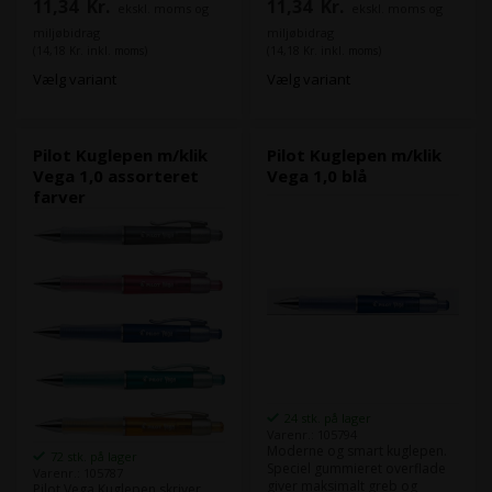
11,34
Kr.
11,34
Kr.
ekskl. moms og
ekskl. moms og
miljøbidrag
miljøbidrag
(14,18 Kr. inkl. moms)
(14,18 Kr. inkl. moms)
Vælg variant
Vælg variant
Pilot Kuglepen m/klik
Pilot Kuglepen m/klik
Vega 1,0 assorteret
Vega 1,0 blå
farver
24 stk. på lager
Varenr.: 105794
Moderne og smart kuglepen.
72 stk. på lager
Speciel gummieret overflade
Varenr.: 105787
giver maksimalt greb og
Pilot Vega Kuglepen skriver