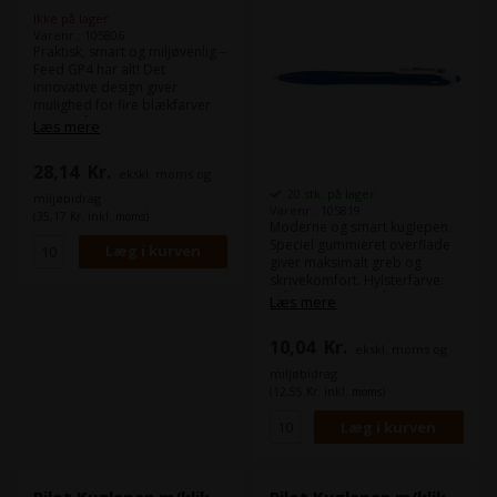
Ikke på lager
Varenr.: 105806
Praktisk, smart og miljøvenlig –
Feed GP4 har alt! Det
innovative design giver
mulighed for fire blækfarver
(sort, blå, rød, grøn) i én pen!
Læs mere
Pennens ergonomiske base
og gummigreb giver en
28,14
Kr.
ekskl. moms og
fantastisk skrivefornemmelse.
Feed GP4 er en del af Pilots
20 stk. på lager
miljøbidrag
Begreen-sortiment, som er
Varenr.: 105819
(35,17 Kr. inkl. moms)
Moderne og smart kuglepen.
produceret af genbrugsplast.
Speciel gummieret overflade
Hylsterfarve: sort. Skrivefarve:
giver maksimalt greb og
sort, rød, blå og grøn. Spids
skrivekomfort. Hylsterfarve:
diameter: 1,0mm. Pakket á: 10
blå Skrivefarve: blå Spids
stk. i æske
Læs mere
diameter: 0,7mm Pakket á: 10
stk. i æske
10,04
Kr.
ekskl. moms og
miljøbidrag
(12,55 Kr. inkl. moms)
Pilot Kuglepen m/klik
Pilot Kuglepen m/klik