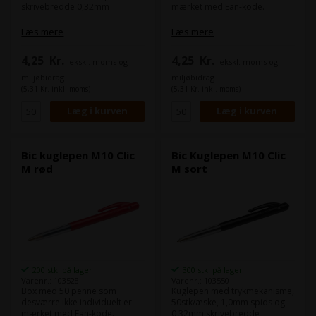
skrivebredde 0,32mm
mærket med Ean-kode.
Læs mere
Læs mere
4,25
Kr.
4,25
Kr.
ekskl. moms og
ekskl. moms og
miljøbidrag
miljøbidrag
(5,31 Kr. inkl. moms)
(5,31 Kr. inkl. moms)
Bic kuglepen M10 Clic
Bic Kuglepen M10 Clic
M rød
M sort
200 stk. på lager
300 stk. på lager
Varenr.: 103528
Varenr.: 103550
Box med 50 penne som
Kuglepen med trykmekanisme,
desværre ikke individuelt er
50stk/æske, 1,0mm spids og
mærket med Ean-kode.
0,32mm skrivebredde