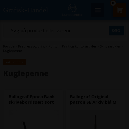
0
Grafisk-Handel
Kundecenter
Forside
»
Prepress og print
»
Kontor - Print og kontorartikler
»
Skriveartikler
»
Kuglepenne
inkl. moms
Kuglepenne
Ballograf Epoca Bank
Ballograf Original
skrivebordssæt sort
patron SE Arkiv blå M