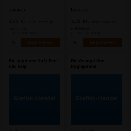
Læs mere
Læs mere
4,25
Kr.
4,25
Kr.
ekskl. moms og
ekskl. moms og
miljøbidrag
miljøbidrag
(5,31 Kr. inkl. moms)
(5,31 Kr. inkl. moms)
Bic kuglepen Soft Feel
Bic Orange fine
Clic Grip
kuglepenne
stk. på lager
stk. på lager