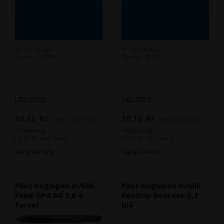
stk. på lager
stk. på lager
Varenr.: 107694
Varenr.: 107695
Læs mere
Læs mere
10,15
Kr.
10,15
Kr.
ekskl. moms og
ekskl. moms og
miljøbidrag
miljøbidrag
(12,69 Kr. inkl. moms)
(12,69 Kr. inkl. moms)
Vælg variant
Vælg variant
Pilot Kuglepen m/klik
Pilot Kuglepen m/klik
Feed-GP4 BG 1,0 4-
RexGrip BeGreen 0,7
farvet
blå