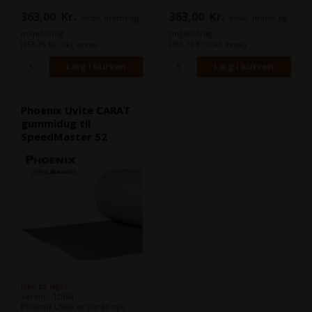
Maskine(r):
Maskine(r):
363,00
Kr.
363,00
Kr.
ekskl. moms og
ekskl. moms og
Heidelberg Speedmaster CD
Heidelberg Speedmaster XL
74
75
miljøbidrag
miljøbidrag
Format:
77,2 x 70,0 cm
Format:
77,0 x 70,0 cm
(453,75 Kr. inkl. moms)
(453,75 Kr. inkl. moms)
Tykkelse:
1,96
Tykkelse:
1,96
Skinner:
U-Stahl 12x12x1,0
Skinner:
U-Stahl 12 x 12 x 1
Phoenix Uvite CARAT
gummidug til
SpeedMaster 52
Ikke på lager
Varenr.: 12054
Phoenix Uvite er vores nye