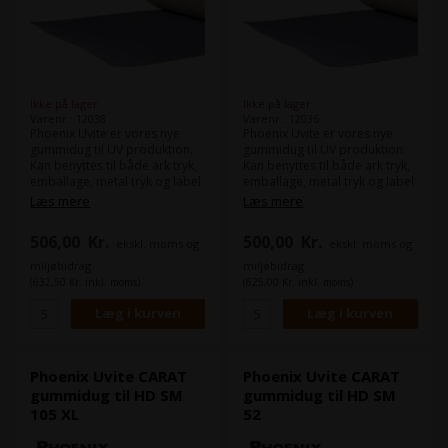
Ikke på lager
Ikke på lager
Varenr.: 12038
Varenr.: 12036
Phoenix Uvite er vores nye
Phoenix Uvite er vores nye
gummidug til UV produktion.
gummidug til UV produktion.
Kan benyttes til både ark tryk,
Kan benyttes til både ark tryk,
emballage, metal tryk og label
emballage, metal tryk og label
produktion.
produktion.
Læs mere
Læs mere
Maskine(r):
Maskine(r):
506,00
Kr.
500,00
Kr.
ekskl. moms og
ekskl. moms og
Heidelberg Speedmaster SM
Heidelberg Speedmaster SM
102
102
miljøbidrag
miljøbidrag
Format:
105,2 x 80,0 cm
Format:
105,2 x 79,0 cm
(632,50 Kr. inkl. moms)
(625,00 Kr. inkl. moms)
Tykkelse:
1,96
Tykkelse:
1,96
Skinner:
Skinner:
Phoenix Uvite CARAT
Phoenix Uvite CARAT
gummidug til HD SM
gummidug til HD SM
105 XL
52