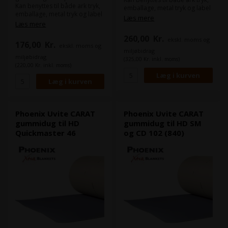
Kan benyttes til både ark tryk,
emballage, metal tryk og label
emballage, metal tryk og label
produktion.
Læs mere
produktion.
Læs mere
Maskine(r):
260,00
Kr.
Maskine(r):
ekskl. moms og
Heidelberg MO
176,00
Kr.
ekskl. moms og
Heidelberg GTO 52
Format:
68,2 x 56,5 cm
miljøbidrag
Format:
52,0 x 47,5 cm
Tykkelse:
1,96
miljøbidrag
(325,00 Kr. inkl. moms)
Tykkelse:
1,96
Skinner:
(220,00 Kr. inkl. moms)
Skinner:
Kombi 1 GTO/MO
Phoenix Uvite CARAT
Phoenix Uvite CARAT
gummidug til HD
gummidug til HD SM
Quickmaster 46
og CD 102 (840)