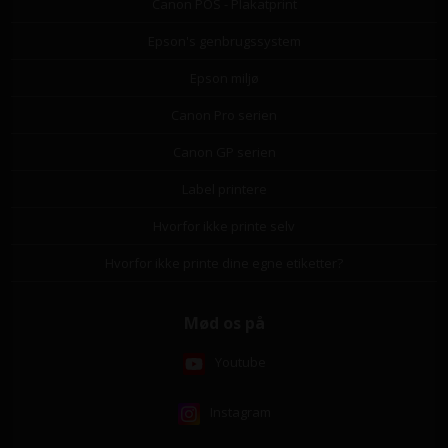
Canon POS - Plakatprint
Epson's genbrugssystem
Epson miljø
Canon Pro serien
Canon GP serien
Label printere
Hvorfor ikke printe selv
Hvorfor ikke printe dine egne etiketter?
Mød os på
Youtube
Instagram