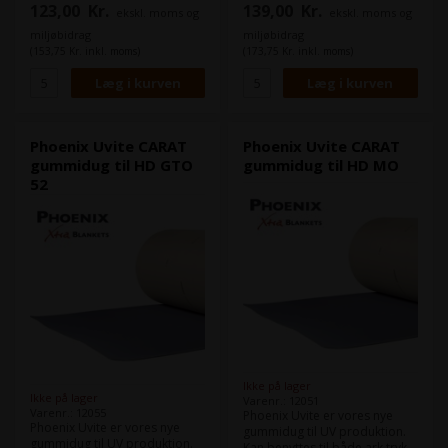
123,00
Kr.
139,00
Kr.
ekskl. moms og
ekskl. moms og
Heidelberg GTO 46
Heidelberg GTO 52
Format:
46,0 x 44,2 cm
Format:
52,0 x 44,5 cm
miljøbidrag
miljøbidrag
Tykkelse:
1,96
Tykkelse:
1,96
(153,75 Kr. inkl. moms)
(173,75 Kr. inkl. moms)
Skinner:
Skinner:
Læs datablad.
Phoenix Uvite CARAT
Phoenix Uvite CARAT
gummidug til HD GTO
gummidug til HD MO
52
Ikke på lager
Ikke på lager
Varenr.: 12051
Varenr.: 12055
Phoenix Uvite er vores nye
Phoenix Uvite er vores nye
gummidug til UV produktion.
gummidug til UV produktion.
Kan benyttes til både ark tryk,