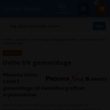
0
Grafisk-Handel
Kundecenter
Forside
»
Trykkeriet
»
Gummiduge, Lakdug og Lakplader
»
Heidelberg
»
Uvite
UV gummiduge
inkl. moms
Uvite UV gummiduge
Phoenix Uvite
CARAT
gummiduge til Heidelberg offset
trykmaskiner
Phoenix Uvite til Heidelberg er vores nye gummidug til UV
produktion.Kan benyttes til både ark tryk, emballage, metal tryk og