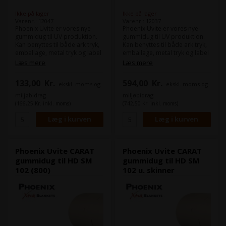
Ikke på lager
Ikke på lager
Varenr.: 12047
Varenr.: 12037
Phoenix Uvite er vores nye
Phoenix Uvite er vores nye
gummidug til UV produktion.
gummidug til UV produktion.
Kan benyttes til både ark tryk,
Kan benyttes til både ark tryk,
emballage, metal tryk og label
emballage, metal tryk og label
produktion.
produktion.
Læs mere
Læs mere
Maskine(r):
Maskine(r):
133,00
Kr.
594,00
Kr.
ekskl. moms og
ekskl. moms og
Heidelberg Quickmaster 46
Heidelberg Speedmaster SM
Format:
33,7 x 55,5 cm
102
miljøbidrag
miljøbidrag
Tykkelse:
1,96
Heidelberg Speedmaster
(166,25 Kr. inkl. moms)
(742,50 Kr. inkl. moms)
Skinner:
Stahl WEB 8
CD102
Format:
105,2 x 84,0 cm
Tykkelse:
1,96
Skinner:
U-Stahl 15x15x1,0
Phoenix Uvite CARAT
Phoenix Uvite CARAT
gummidug til HD SM
gummidug til HD SM
102 (800)
102 u. skinner