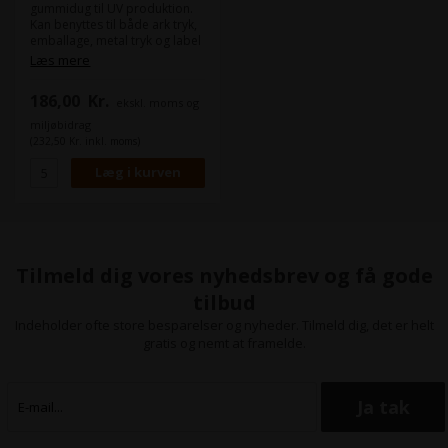
gummidug til UV produktion.
Kan benyttes til både ark tryk,
emballage, metal tryk og label
produktion.
Læs mere
Maskine(r):
186,00
Kr.
ekskl. moms og
Heidelberg SM 52
Format:
53,5 x 49,0 cm
miljøbidrag
Tykkelse:
1,96
(232,50 Kr. inkl. moms)
Skinner:
Kombi 1 SM 52
Tilmeld dig vores nyhedsbrev og få gode
tilbud
Indeholder ofte store besparelser og nyheder. Tilmeld dig, det er helt
gratis og nemt at framelde.