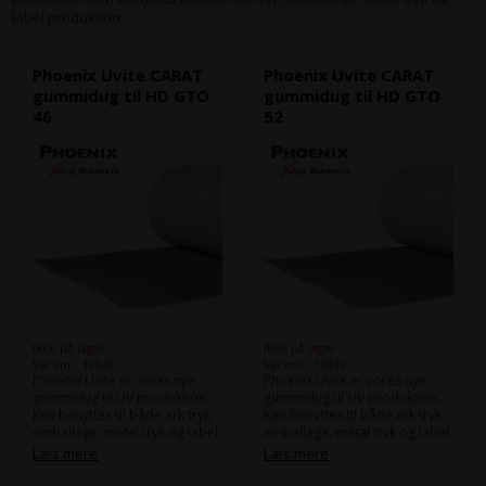
label produktion.
Phoenix Uvite CARAT
Phoenix Uvite CARAT
gummidug til HD GTO
gummidug til HD GTO
46
52
Ikke på lager
Ikke på lager
Varenr.: 12048
Varenr.: 12049
Phoenix Uvite er vores nye
Phoenix Uvite er vores nye
gummidug til UV produktion.
gummidug til UV produktion.
Kan benyttes til både ark tryk,
Kan benyttes til både ark tryk,
emballage, metal tryk og label
emballage, metal tryk og label
produktion.
produktion.
Læs mere
Læs mere
Maskine(r):
Maskine(r):