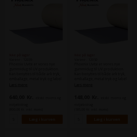
Ikke på lager
Ikke på lager
Varenr.: 12039
Varenr.: 12050
Phoenix Uvite er vores nye
Phoenix Uvite er vores nye
gummidug til UV produktion.
gummidug til UV produktion.
Kan benyttes til både ark tryk,
Kan benyttes til både ark tryk,
emballage, metal tryk og label
emballage, metal tryk og label
produktion.
produktion.
Læs mere
Læs mere
Maskine(r):
Maskine(r):
640,00
Kr.
148,00
Kr.
ekskl. moms og
ekskl. moms og
Heidelberg Speedmaster SM
Heidelberg SM 52
105 XL
Format:
53,5 x 46,0 cm
miljøbidrag
miljøbidrag
Format:
107,7 x 88,5 cm
Tykkelse:
1,96
(800,00 Kr. inkl. moms)
(185,00 Kr. inkl. moms)
Tykkelse:
1,96
Skinner:
Skinner:
Stahlskinne Web 16