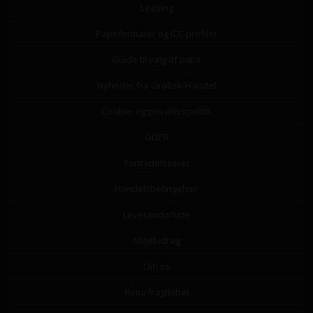
Leasing
Papirformater og ICC profiler
Guide til valg af papir
Nyheder fra Grafisk-Handel
Cookie- og privatlivspolitik
GDPR
Fortrydelsesret
Handelsbetingelser
Leverandørliste
Miljøbidrag
Om os
Returfragtlabel