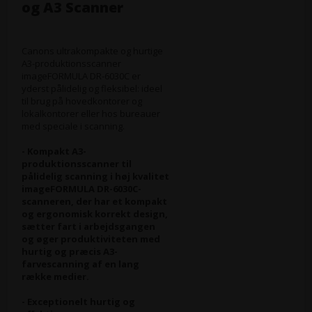
og A3 Scanner
Canons ultrakompakte og hurtige
A3-produktionsscanner
imageFORMULA DR-6030C er
yderst pålidelig og fleksibel: ideel
til brug på hovedkontorer og
lokalkontorer eller hos bureauer
med speciale i scanning.
- Kompakt A3-
produktionsscanner til
pålidelig scanning i høj kvalitet
imageFORMULA DR-6030C-
scanneren, der har et kompakt
og ergonomisk korrekt design,
sætter fart i arbejdsgangen
og øger produktiviteten med
hurtig og præcis A3-
farvescanning af en lang
række medier.
- Exceptionelt hurtig og