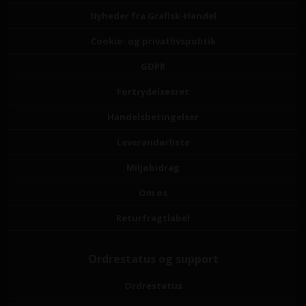
Nyheder fra Grafisk-Handel
Cookie- og privatlivspolitik
GDPR
Fortrydelsesret
Handelsbetingelser
Leverandørliste
Miljøbidrag
Om os
Returfragtlabel
Ordrestatus og support
Ordrestatus