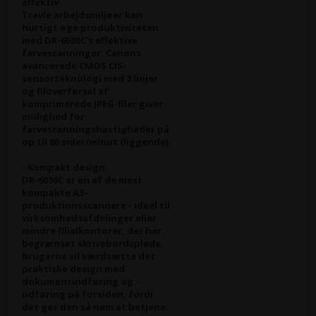
effektiv
Travle arbejdsmiljøer kan
hurtigt øge produktiviteten
med DR-6030C's effektive
farvescanninger. Canons
avancerede CMOS CIS-
sensorteknologi med 3 linjer
og filoverførsel af
komprimerede JPEG-filer giver
mulighed for
farvescanningshastigheder på
op til 80 sider/minut (liggende).
- Kompakt design
DR-6030C er en af de mest
kompakte A3-
produktionsscannere - ideel til
virksomhedsafdelinger eller
mindre filialkontorer, der har
begrænset skrivebordsplads.
Brugerne vil værdsætte det
praktiske design med
dokumentindføring og -
udføring på forsiden, fordi
det gør den så nem at betjene.