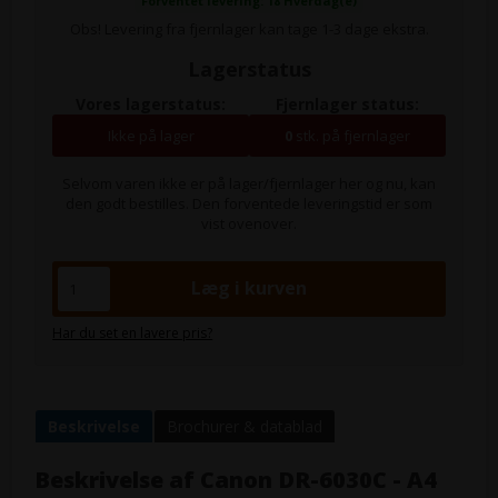
Forventet levering: 18 Hverdag(e)
Obs! Levering fra fjernlager kan tage 1-3 dage ekstra.
Lagerstatus
Vores lagerstatus:
Fjernlager status:
Ikke på lager
0
stk. på fjernlager
Selvom varen ikke er på lager/fjernlager her og nu, kan
den godt bestilles. Den forventede leveringstid er som
vist ovenover.
Har du set en lavere pris?
Beskrivelse
Brochurer & datablad
Beskrivelse af
Canon DR-6030C - A4