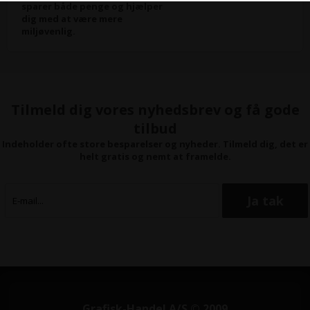
sparer både penge og hjælper
dig med at være mere
miljøvenlig.
Tilmeld dig vores nyhedsbrev og få gode
tilbud
Indeholder ofte store besparelser og nyheder. Tilmeld dig, det er
helt gratis og nemt at framelde.
Grafisk-Handel A/S © 2009