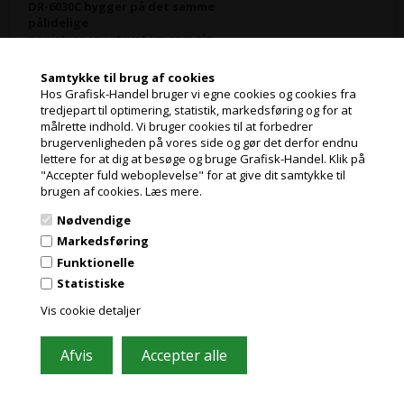
DR-6030C bygger på det samme
pålidelige
papirtransportsystem som sin
markedsførende forgænger
DR-5010 og kan derfor uden
Samtykke til brug af cookies
problemer håndtere op til
Hos Grafisk-Handel bruger vi egne cookies og cookies fra
10.000 scanninger om dagen.
tredjepart til optimering, statistik, markedsføring og for at
Det meget præcise
målrette indhold. Vi bruger cookies til at forbedrer
Jeg handler som
valsesystem gør risikoen for
brugervenligheden på vores side og gør det derfor endnu
papirstop minimal ved
lettere for at dig at besøge og bruge Grafisk-Handel. Klik på
indføring af en lang række
"Accepter fuld weboplevelse" for at give dit samtykke til
PRIVAT
forskellige dokumenttyper:
brugen af cookies.
Læs mere.
PRISER INKL. MOMS
lige fra A3-medier og
plastikkort til dokumenter på
Nødvendige
op til 3 meter. Muligheden for
ERHVERV
Markedsføring
at vælge lige papirgang gør
PRISER EKSKL. MOMS
Funktionelle
det nemt at scanne emner med
en tykkelse på op til 546 g/m2.
Statistiske
Vis cookie detaljer
- Førende energieffektivitet
DR-6010C er den mest
energieffektive
produktionsscanner i sin
klasse med et strømforbrug på
kun 46 W ved scanning - det