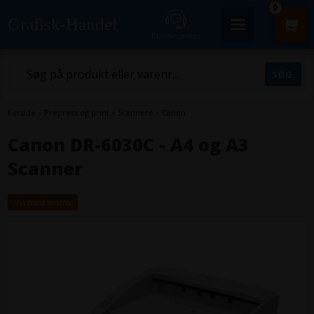
0
Grafisk-Handel
Kundecenter
Forside
»
Prepress og print
»
Scannere
»
Canon
Canon DR-6030C - A4 og A3
Scanner
Vis med moms