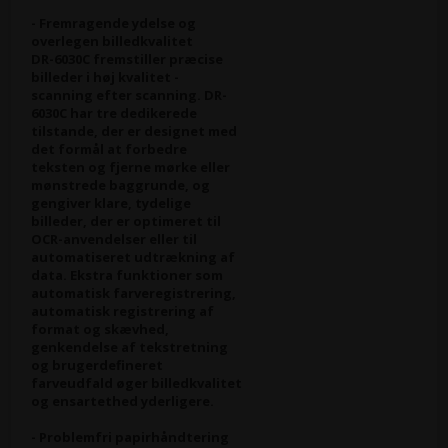
- Fremragende ydelse og
overlegen billedkvalitet
DR-6030C fremstiller præcise
billeder i høj kvalitet -
scanning efter scanning. DR-
6030C har tre dedikerede
tilstande, der er designet med
det formål at forbedre
teksten og fjerne mørke eller
mønstrede baggrunde, og
gengiver klare, tydelige
billeder, der er optimeret til
OCR-anvendelser eller til
automatiseret udtrækning af
data. Ekstra funktioner som
automatisk farveregistrering,
automatisk registrering af
format og skævhed,
genkendelse af tekstretning
og brugerdefineret
farveudfald øger billedkvalitet
og ensartethed yderligere.
- Problemfri papirhåndtering