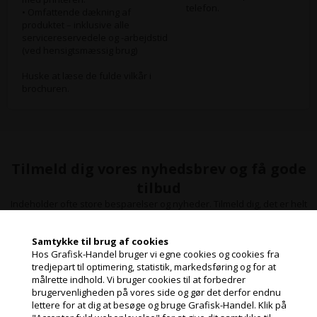
telefon.
• Omfattende dækning af
produktet – inklusive alle
servicereservedele og -arbejdstid
(ved hensigtsmæssig brug)
Huske at læse de fulde vilkår i
brochuren.
Tilmeld dig vores nyhedsbrev og få gode
tilbud
Indeholder ofte store besparelser og nyheder. Tilmeld dig, det er helt
gratis og nemt at framelde.
Samtykke til brug af cookies
Hos Grafisk-Handel bruger vi egne cookies og cookies fra
tredjepart til optimering, statistik, markedsføring og for at
målrette indhold. Vi bruger cookies til at forbedrer
Jeg handler som
brugervenligheden på vores side og gør det derfor endnu
lettere for at dig at besøge og bruge Grafisk-Handel. Klik på