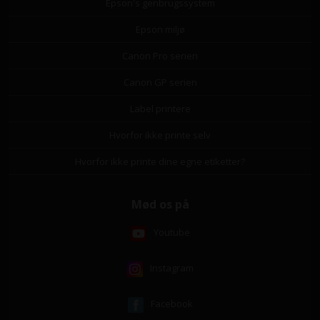
Epson's genbrugssystem
Epson miljø
Canon Pro serien
Canon GP serien
Label printere
Hvorfor ikke printe selv
Hvorfor ikke printe dine egne etiketter?
Mød os på
Youtube
Instagram
Facebook