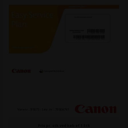
Varenr.:
91875
- Lev. nr.:
7950A761
Pris pr. stk ved køb af 1 Stk