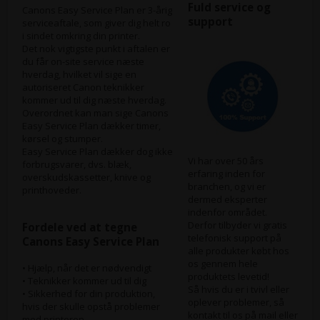
Fuld service og
Canons Easy Service Plan er 3-årig
support
serviceaftale, som giver dig helt ro
i sindet omkring din printer.
Det nok vigtigste punkt i aftalen er
du får on-site service næste
hverdag, hvilket vil sige en
autoriseret Canon teknikker
kommer ud til dig næste hverdag.
Overordnet kan man sige Canons
Easy Service Plan dækker timer,
kørsel og stumper.
Easy Service Plan dækker dog ikke
Vi har over 50 års
forbrugsvarer, dvs. blæk,
erfaring inden for
overskudskassetter, knive og
branchen, og vi er
printhoveder.
dermed eksperter
indenfor området.
Derfor tilbyder vi gratis
Fordele ved at tegne
telefonisk support på
Canons Easy Service Plan
alle produkter købt hos
os gennem hele
• Hjælp, når det er nødvendigt
produktets levetid!
• Teknikker kommer ud til dig
Så hvis du er i tvivl eller
• Sikkerhed for din produktion,
oplever problemer, så
hvis der skulle opstå problemer
kontakt til os på mail eller
med printeren.