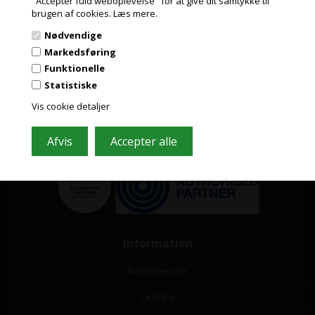
"Accepter fuld weboplevelse" for at give dit samtykke til
PRIVAT
brugen af cookies.
Læs mere.
PRISER INKL. MOMS
Nødvendige
ERHVERV
Markedsføring
Grafisk-Handel A/S © 2009
PRISER EKSKL. MOMS
Funktionelle
Kærgårdsvej 1, 2650 Hvidovre
Statistiske
Tlf. 36 86 80 80
Email: shop@grafisk-handel.dk
Vis cookie detaljer
CVR: 27 39 12 14
Vi bestræber os på at besvare din mail indenfor 2 timer i hverdagen
Information
Kundeservice
Leasing