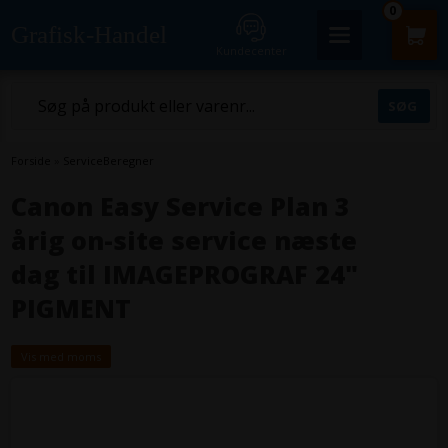
0
Grafisk-Handel
Kundecenter
Forside
»
ServiceBeregner
Canon Easy Service Plan 3
årig on-site service næste
dag til IMAGEPROGRAF 24"
PIGMENT
Vis med moms