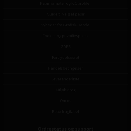
Papirformater og ICC profiler
Guide til valg af papir
Nyheder fra Grafisk-Handel
Cookie- og privatlivspolitik
GDPR
Fortrydelsesret
Handelsbetingelser
Leverandørliste
Miljøbidrag
Om os
Returfragtlabel
Ordrestatus og support