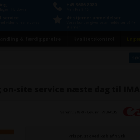
ring
+45 3686 8080
lager i Hvidovre
Man-Fre 9-15
l service
4+ stjerner anmeldelser
onel viden om alle vores
Vores kunder giver os anmeldelser på 4+
stjerner
andling & færdiggørelse
Kvalitetskontrol
Lage
g on-site service næste dag til I
Varenr.:
91879
- Lev. nr.:
7950A535
Pris pr. stk ved køb af 1 Stk