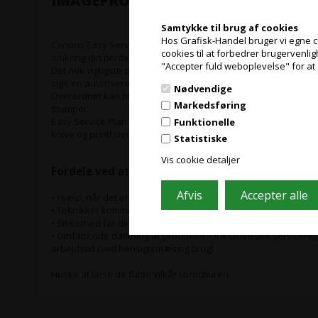
IMAGEPROGRAF 44"
Samtykke til brug af cookies
Hos Grafisk-Handel bruger vi egne coo
Canons Easy Service Plan er 3-årig serviceaftale, som giver dig 
cookies til at forbedrer brugervenli
omkring din printer.
"Accepter fuld weboplevelse" for at 
Det nok vigtigste punkt i aftalen er du får on-site service næste
sige en autoriseret Canon teknikker kommer ud til dig næste 
Nødvendige
Overordnet kan man sige Canons Easy Service Plan dækker ti
Markedsføring
stumper.
Easy Service Plan dækker dog ikke forbrugsvarer, dvs. blæk,
Funktionelle
knive og printhoveder.
Statistiske
Vis cookie detaljer
Fordele ved at tegne Canons Easy Service Plan
• Hjælp, når det er nødvendigt
• Teknikker kommer ud til dig
• Sikkerhed for din produktion, hvis der skulle opstå problem
• Omfattende dækning af produktet – inklusive alle serviceres
arbejdstid (ved hensigtsmæssig brug)
Huske at læse de fulde vilkår i brochuren.