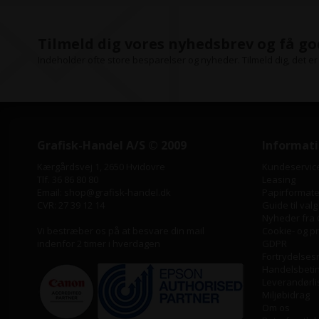
Tilmeld dig vores nyhedsbrev og få go
Indeholder ofte store besparelser og nyheder. Tilmeld dig, det er 
Grafisk-Handel A/S © 2009
Informat
Kærgårdsvej 1, 2650 Hvidovre
Kundeservic
Tlf. 36 86 80 80
Leasing
Email: shop@grafisk-handel.dk
Papirformater
CVR: 27 39 12 14
Guide til valg
Nyheder fra 
Vi bestræber os på at besvare din mail
Cookie- og pri
indenfor 2 timer i hverdagen
GDPR
Fortrydelses
Handelsbeti
Leverandørli
Miljøbidrag
Om os