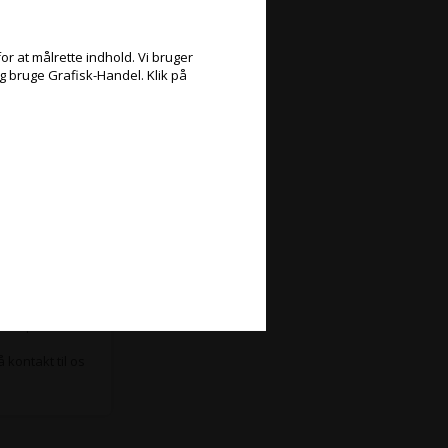
or at målrette indhold. Vi bruger
og bruge Grafisk-Handel. Klik på
, og vi er
 alle produkter
å kontakt til os