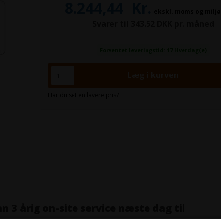
8.244,44
Kr.
ekskl. moms og milj
Svarer til 343.52 DKK pr. måned
Forventet leveringstid: 17 Hverdag(e)
Har du set en lavere pris?
n 3 årig on-site service næste dag til