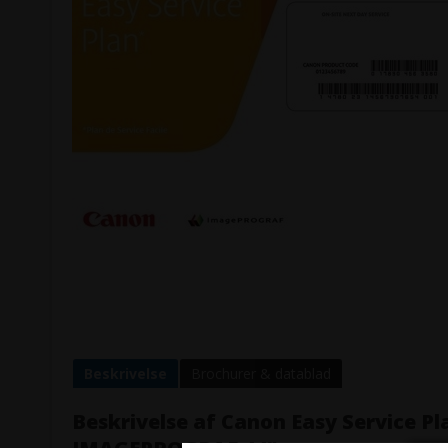
Beskrivelse
Brochurer & datablad
Beskrivelse af
Canon Easy Service Pla