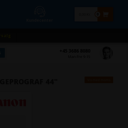
0,00 Kr.
0
Kundecenter
rsalg
+45 3686 8080
Man-Fre 9-15
MAGEPROGRAF 44"
Vis med moms