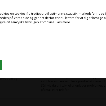
kies og cookies fra tredjepart til optimering, statistik, markedsføring og f
Fuld service og support
helt ro i sindet
gheden på vores side og gør det derfor endnu lettere for at dig at besøge 
give dit samtykke til brugen af cookies.
Læs mere.
Jeg handler som
 hverdag, hvilket vil
hverdag.
mer, kørsel og
PRIVAT
ERHVERV
 overskudskassetter,
PRISER INKL. MOMS
PRISER EKSKL. MOMS
Vi har over 50 års erfaring inden for branchen
dermed eksperter indenfor området.
er med printeren.
Derfor tilbyder vi gratis telefonisk support på
ervedele og -
købt hos os gennem hele produktets levetid!
Så hvis du er i tvivl eller oplever problemer, s
på mail eller telefon.