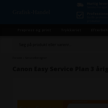
Hurtig leve
Sendes fra eget 
Grafisk-Handel
Professione
Du får professi
produkter
Prepress og print
Trykkeriet
Efterbeh
Forside
»
ServiceBeregner
Canon Easy Service Plan 3 åri