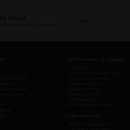
de tilbud
helt gratis og nemt at framelde.
ion
Ordrestatus og support
e
Ordrestatus
Fortryd eller ændre din ordre
 og ICC profiler
Reklamationsformular
 af papir
Returner produkter
Grafisk-Handel
Fragt og levering
vatlivspolitik
Betaling og faktura
Teknisk support
ret
Bliv Grafisk-Handel partner
ngelser
ste
Læs mere om
Printere til Makerspace
Canon POS - Plakatprint