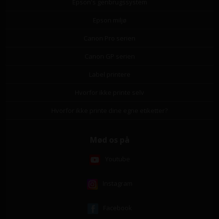
Epson's genbrugssystem
Epson miljø
Canon Pro serien
Canon GP serien
Label printere
Hvorfor ikke printe selv
Hvorfor ikke printe dine egne etiketter?
Mød os på
Youtube
Instagram
Facebook