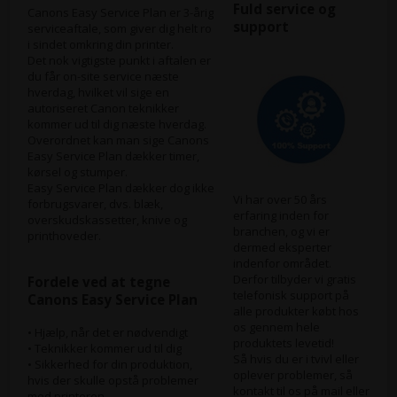
Fuld service og
Canons Easy Service Plan er 3-årig
support
serviceaftale, som giver dig helt ro
i sindet omkring din printer.
Det nok vigtigste punkt i aftalen er
du får on-site service næste
hverdag, hvilket vil sige en
autoriseret Canon teknikker
kommer ud til dig næste hverdag.
Overordnet kan man sige Canons
Easy Service Plan dækker timer,
kørsel og stumper.
Easy Service Plan dækker dog ikke
Vi har over 50 års
forbrugsvarer, dvs. blæk,
erfaring inden for
overskudskassetter, knive og
branchen, og vi er
printhoveder.
dermed eksperter
indenfor området.
Derfor tilbyder vi gratis
Fordele ved at tegne
telefonisk support på
Canons Easy Service Plan
alle produkter købt hos
os gennem hele
• Hjælp, når det er nødvendigt
produktets levetid!
• Teknikker kommer ud til dig
Så hvis du er i tvivl eller
• Sikkerhed for din produktion,
oplever problemer, så
hvis der skulle opstå problemer
kontakt til os på mail eller
med printeren.