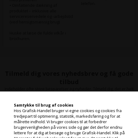
telefon.
• Omfattende dækning af
produktet – inklusive alle
servicereservedele og -arbejdstid
(ved hensigtsmæssig brug)
Huske at læse de fulde vilkår i
brochuren.
Tilmeld dig vores nyhedsbrev og få gode
tilbud
Indeholder ofte store besparelser og nyheder. Tilmeld dig, det er helt
gratis og nemt at framelde.
Samtykke til brug af cookies
Hos Grafisk-Handel bruger vi egne cookies og cookies fra
tredjepart til optimering, statistik, markedsføring og for at
målrette indhold. Vi bruger cookies til at forbedrer
Jeg handler som
brugervenligheden på vores side og gør det derfor endnu
lettere for at dig at besøge og bruge Grafisk-Handel. Klik på