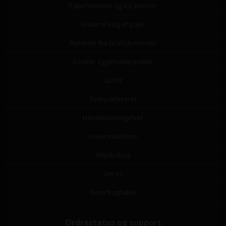
Papirformater og ICC profiler
Guide til valg af papir
Nyheder fra Grafisk-Handel
Cookie- og privatlivspolitik
GDPR
Fortrydelsesret
Handelsbetingelser
Leverandørliste
Miljøbidrag
Om os
Returfragtlabel
Ordrestatus og support