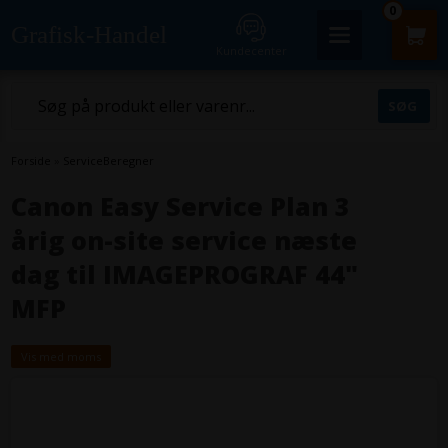
0
Grafisk-Handel
Kundecenter
Forside
»
ServiceBeregner
Canon Easy Service Plan 3
årig on-site service næste
dag til IMAGEPROGRAF 44"
MFP
Vis med moms