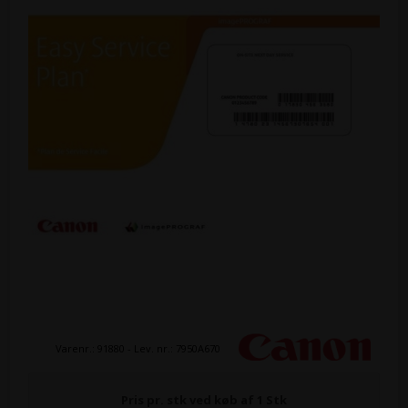
Varenr.:
91880
- Lev. nr.:
7950A670
Pris pr. stk ved køb af 1 Stk