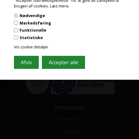
"Accepter fuld weboplevelse" for at give dit samtykke til
PRIVAT
brugen af cookies.
Læs mere.
PRISER INKL. MOMS
Nødvendige
ERHVERV
Markedsføring
Grafisk-Handel A/S © 2009
PRISER EKSKL. MOMS
Funktionelle
Kærgårdsvej 1, 2650 Hvidovre
Statistiske
Tlf. 36 86 80 80
Email: shop@grafisk-handel.dk
Vis cookie detaljer
CVR: 27 39 12 14
Vi bestræber os på at besvare din mail indenfor 2 timer i hverdagen
Information
Kundeservice
Leasing