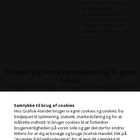
alle produkter købt hos
os gennem hele
produktets levetid!
Så hvis du er i tvivl eller
oplever problemer, så
kontakt til os på mail eller
telefon.
Tilmeld dig vores nyhedsbrev og få gode
tilbud
Indeholder ofte store besparelser og nyheder. Tilmeld dig, det er helt
gratis og nemt at framelde.
Samtykke til brug af cookies
Hos Grafisk-Handel bruger vi egne cookies og cookies fra
tredjepart til optimering, statistik, markedsføring og for at
målrette indhold. Vi bruger cookies til at forbedrer
Jeg handler som
brugervenligheden på vores side og gør det derfor endnu
lettere for at dig at besøge og bruge Grafisk-Handel. Klik på
"Accepter fuld weboplevelse" for at give dit samtykke til