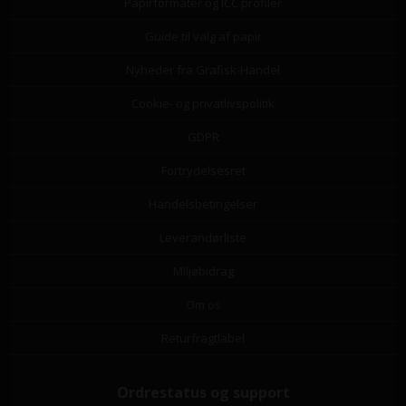
Papirformater og ICC profiler
Guide til valg af papir
Nyheder fra Grafisk-Handel
Cookie- og privatlivspolitik
GDPR
Fortrydelsesret
Handelsbetingelser
Leverandørliste
Miljøbidrag
Om os
Returfragtlabel
Ordrestatus og support