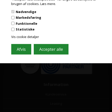
PRIVAT
brugen af cookies.
Læs mere.
PRISER INKL. MOMS
Nødvendige
Grafisk-Handel A/S © 2009
ERHVERV
Markedsføring
PRISER EKSKL. MOMS
Funktionelle
Kærgårdsvej 1, 2650 Hvidovre
Statistiske
Tlf. 36 86 80 80
Email: shop@grafisk-handel.dk
Vis cookie detaljer
CVR: 27 39 12 14
Vi bestræber os på at besvare din mail indenfor 2 timer i hverdagen
Information
Kundeservice
Leasing