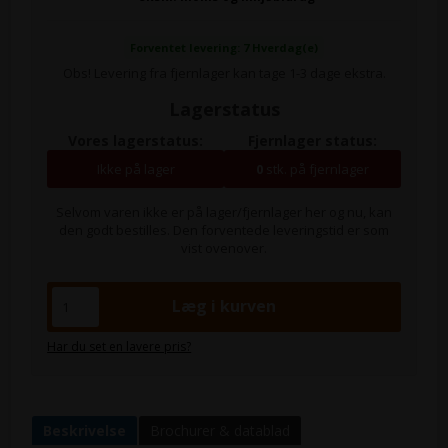
Forventet levering: 7 Hverdag(e)
Obs! Levering fra fjernlager kan tage 1-3 dage ekstra.
Lagerstatus
Vores lagerstatus:
Fjernlager status:
Ikke på lager
0
stk. på fjernlager
Selvom varen ikke er på lager/fjernlager her og nu, kan
den godt bestilles. Den forventede leveringstid er som
vist ovenover.
Har du set en lavere pris?
Beskrivelse
Brochurer & datablad