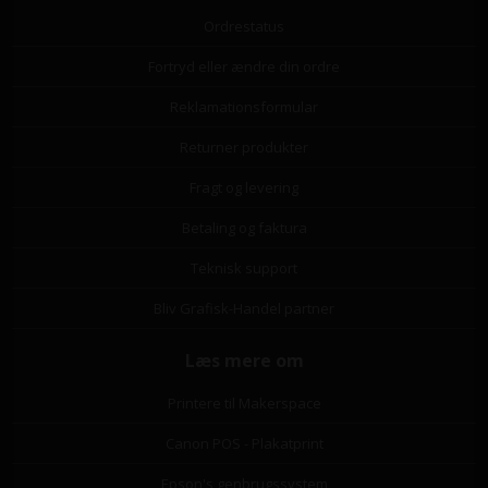
Ordrestatus
Fortryd eller ændre din ordre
Reklamationsformular
Returner produkter
Fragt og levering
Betaling og faktura
Teknisk support
Bliv Grafisk-Handel partner
Læs mere om
Printere til Makerspace
Canon POS - Plakatprint
Epson's genbrugssystem