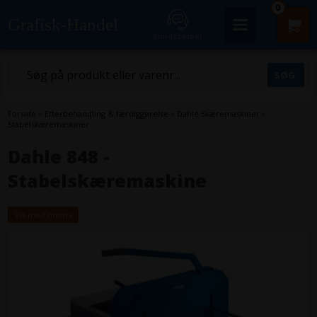
0
Grafisk-Handel
Kundecenter
Forside
»
Efterbehandling & færdiggørelse
»
Dahle Skæremaskiner
»
Stabelskæremaskiner
Dahle 848 -
Stabelskæremaskine
Vis med moms