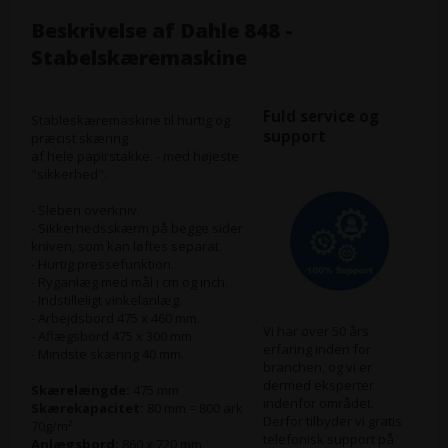
Beskrivelse af
Dahle 848 -
Stabelskæremaskine
Fuld service og
Stableskæremaskine til hurtig og
support
præcist skæring
af hele papirstakke. - med højeste
"sikkerhed".
- Sleben overkniv.
- Sikkerhedsskærm på begge sider
kniven, som kan løftes separat.
- Hurtig pressefunktion.
- Ryganlæg med mål i cm og inch.
- Indstilleligt vinkelanlæg.
- Arbejdsbord 475 x 460 mm.
Vi har over 50 års
- Aflægsbord 475 x 300 mm
erfaring inden for
- Mindste skæring 40 mm.
branchen, og vi er
dermed eksperter
Skærelængde:
475 mm
indenfor området.
Skærekapacitet:
80 mm = 800 ark
Derfor tilbyder vi gratis
70g/m²
telefonisk support på
Anlægsbord:
860 x 720 mm