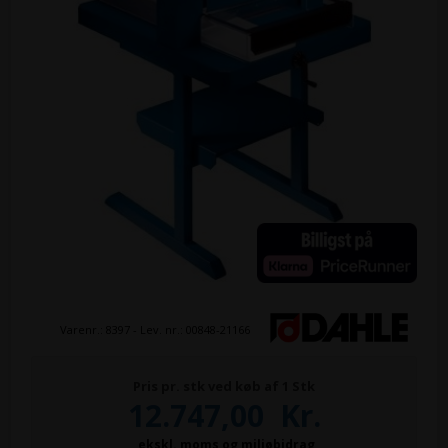
Varenr.:
8397
- Lev. nr.:
00848-21166
Pris pr. stk ved køb af 1 Stk
12.747,00
Kr.
ekskl. moms og miljøbidrag