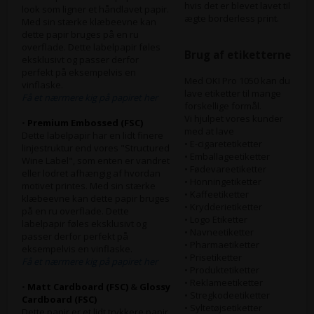
hvis det er blevet lavet til
look som ligner et håndlavet papir.
ægte borderless print.
Med sin stærke klæbeevne kan
dette papir bruges på en ru
overflade. Dette labelpapir føles
Brug af etiketterne
eksklusivt og passer derfor
perfekt på eksempelvis en
Med OKI Pro 1050 kan du
vinflaske.
lave etiketter til mange
Få et nærmere kig på papiret her
forskellige formål.
Vi hjulpet vores kunder
•
Premium Embossed (FSC)
med at lave
Dette labelpapir har en lidt finere
• E-cigaretetiketter
linjestruktur end vores "Structured
• Emballageetiketter
Wine Label", som enten er vandret
• Fødevareetiketter
eller lodret afhængig af hvordan
• Honningetiketter
motivet printes. Med sin stærke
• Kaffeetiketter
klæbeevne kan dette papir bruges
• Krydderietiketter
på en ru overflade. Dette
• Logo Etiketter
labelpapir føles eksklusivt og
• Navneetiketter
passer derfor perfekt på
• Pharmaetiketter
eksempelvis en vinflaske.
• Prisetiketter
Få et nærmere kig på papiret her
• Produktetiketter
• Reklameetiketter
•
Matt Cardboard (FSC)
&
Glossy
• Stregkodeetiketter
Cardboard (FSC)
• Syltetøjsetiketter
Dette papir er et lidt trykkere papir