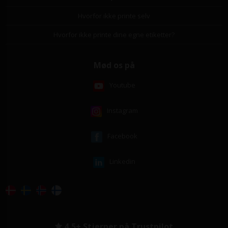
Hvorfor ikke printe selv
Hvorfor ikke printe dine egne etiketter?
Mød os på
Youtube
Instagram
Facebook
Linkedin
4,5+ Stjerner på Trustpilot