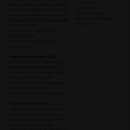
• Vinetiketter
end de andre varianter og kaldes
• Øletiketter
derfor cardboard. Dette medie er
Det er næsten kun
uden klæb, så det kan bruges til
fantasien som sætter
eksempelvis; kort, salgsmateriale,
grænser.
billetter og skilte.
Få et nærmere kig på Matt
Cardboard her
Få et nærmere kig på Glossy
Cardboard her
•
Rustic Matt Papir (FSC)
Dette labelpapirer et premium
labelpapir lavet til luksuriøse
madvarer, vin- og spiritusflasker.
Dette papir har en stærk
klæbeevne og kan klare sig godt
ved lave temperaturer.
Få et nærmere kig på papiret her
•
Cotton Touch (FSC)
Dette labelpapirer et premium
labelpapir lavet til luksuriøse
madvarer, vin- og spiritusflasker.
Grundet sin høje stivhed
anbefales det ikke at lave for små