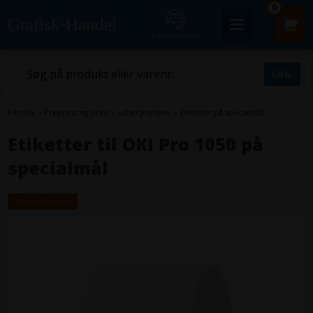
0
Grafisk-Handel
Kundecenter
Forside
»
Prepress og print
»
Label printere
»
Etiketter på specialmål
Etiketter til OKI Pro 1050 på
specialmål
Vis med moms