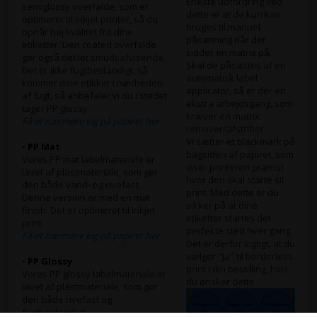
Eneste udfordring ved
semiglossy overfalde, som er
dette er at de kun kan
optimeret til inkjet printer, så du
bruges til manuel
opnår høj kvalitet fra dine
påsætning når der
etiketter. Den coated overfalde
sidder en matrix på.
gør også det let smudsafvisende.
Skal de påsættes af en
Det er ikke fugtbestandigt, så
automatisk label
kommer dine etikker i nærheden
applicator, så er der en
af fugt, så anbefaler vi du i stedet
ekstra arbejdsgang, som
tager PP glossy.
kræver en matrix
Få et nærmere kig på papiret her
remover/afstriber.
Vi sætter et blackmark på
•
PP Mat
bagsiden af papiret, som
Vores PP mat labelmateriale er
viser printeren præcist
lavet af plastmateriale, som gør
hvor den skal starte sit
den både vand- og rivefast.
print. Med dette er du
Denne version er med en mat
sikker på at dine
finish. Det er optimeret til inkjet
etiketter startes det
print.
perfekte sted hver gang.
Få et nærmere kig på papiret her
Det er derfor vigtigt, at du
vælger "Ja" til borderless
•
PP Glossy
print i din bestilling, hvis
Vores PP glossy labelmateriale er
du ønsker dette.
lavet af plastmateriale, som gør
den både rivefast og
fugtbestandigt.