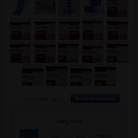
Varenr.:
99560
- Lev. nr.:
Vælg form
ENDELØ