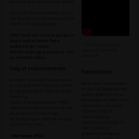
Derefter vil du få én pris pr. etiket.
Så har du blanke etiketter, som er
klar til print med det samme på din
OKI Pro 1050 labelprinter.
OBS! Husk der ofte er penge at
spare ved at køber flere
*Link til enkelt video
etiketter pr. ordre.
ligger på hver deres
Derfor viser også priserne, hvis
overskrift
du bestiller flere.
Valg af etiketmateriale
Fantasistans
Etiketter, label eller klistermærker
Med vores fantasistans
er i virkeligheden helt ens, hvilket
er det kun fantasien der
er vigtigt at vide for ikke at skabe
sætter grænser. For at
forvirring.
kunne lave en label efter
Valget af materiale afgør hvilke
dine behov, så skal vi
egenskaber dine etiketter får når
have en målfast
de er printet. Du har nogle
stansetegning i
forskellige typer, som kan bruges
størrelsesforholdet 1:1.
med OKI Pro 1050.
Filen sendes til
godkendelse hos os,
•
Mat papir (FSC)
.
hvor vi så sender et