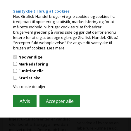
Denne version er coated, så den
har en glossy overflade. Det får
*Eksempel på et
Samtykke til brug af cookies
farverne på dine etiketter til at
boarderless print
Hos Grafisk-Handel bruger vi egne cookies og cookies fra
træde frem og skabe et flot
tredjepart til optimering, statistik, markedsføring og for at
blikfang.
målrette indhold. Vi bruger cookies til at forbedrer
Jeg handler som
Få et nærmere kig på papiret her
brugervenligheden på vores side og gør det derfor endnu
lettere for at dig at besøge og bruge Grafisk-Handel. Klik på
•
Recycled mat paper (FSC)
"Accepter fuld weboplevelse" for at give dit samtykke til
PRIVAT
Har du et ønske om at blive mere
brugen af cookies.
Læs mere.
PRISER INKL. MOMS
miljørigtig i din labelproduktion,
eller bare give dine labels et mere
Nødvendige
naturligt look, så kan vi nu tilbyde
ERHVERV
Markedsføring
vores nye miljøvenlige papir
PRISER EKSKL. MOMS
Funktionelle
bestående af 30% genbrugsfibre.
Papiret er lidt gulligt i sin base og
Statistiske
da det er produceret af
Vis cookie detaljer
genbrugsfibre opstår der små
synlige flager i papiret.
Få et nærmere kig på papiret her
•
Structured Wine Label (FSC)
Dette labelpapir har en
linjestruktur som enten er vandret
Se video af hvordan en
eller lodret, afhængig af hvordan
labelrulle kunne se ud,
motivet printes. Dette papir har et