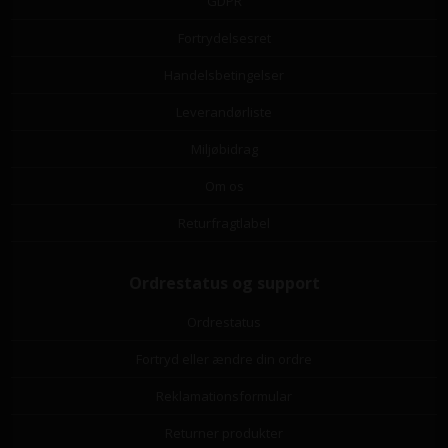
GDPR
Fortrydelsesret
Handelsbetingelser
Leverandørliste
Miljøbidrag
Om os
Returfragtlabel
Ordrestatus og support
Ordrestatus
Fortryd eller ændre din ordre
Reklamationsformular
Returner produkter