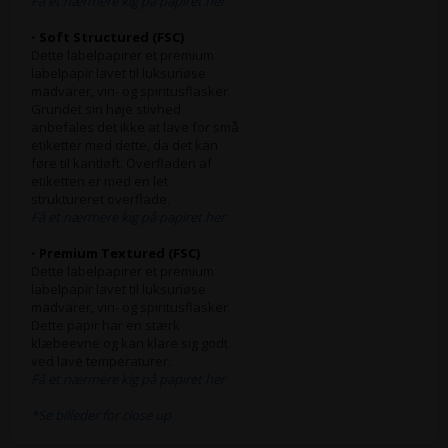
Få et nærmere kig på papiret her
•
Soft Structured (FSC)
Dette labelpapirer et premium
labelpapir lavet til luksuriøse
madvarer, vin- og spiritusflasker.
Grundet sin høje stivhed
anbefales det ikke at lave for små
etiketter med dette, da det kan
føre til kantløft. Overfladen af
etiketten er med en let
struktureret overflade.
Få et nærmere kig på papiret her
•
Premium Textured (FSC)
Dette labelpapirer et premium
labelpapir lavet til luksuriøse
madvarer, vin- og spiritusflasker.
Dette papir har en stærk
klæbeevne og kan klare sig godt
ved lave temperaturer.
Få et nærmere kig på papiret her
*Se billeder for close up