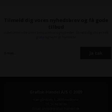
Tilmeld dig vores nyhedsbrev og få gode
tilbud
Indeholder ofte store besparelser og nyheder. Tilmeld dig, det er helt
gratis og nemt at framelde.
Grafisk-Handel A/S © 2009
Kærgårdsvej 1, 2650 Hvidovre
Tlf. 36 86 80 80
Email: shop@grafisk-handel.dk