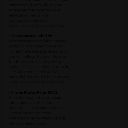
etiketter med dette, da det kan
føre til kantløft. Overfladen af
etiketten er med en let
struktureret overflade.
Få et nærmere kig på papiret her
•
Transparent Label PP
Vores transparente label passer
perfekt til produkter som enten
har gennemsigtig glas eller plastic
som emballage. Bruges ofte inde
for: fødevarer, drikkevarer og
kosmetik. Vigtigt med dette er at du
ikke kan printe med hvid, så dit
motiv skal være uden hvide farver.
Få et nærmere kig på labelen her
•
Cream Rustic Papir (FSC)
Dette labelpapirer et premium
labelpapir lavet til luksuriøse
madvarer, vin- og spiritusflasker.
Dette papir har en stærk
klæbeevne og kan klare sig godt
ved lave temperaturer.