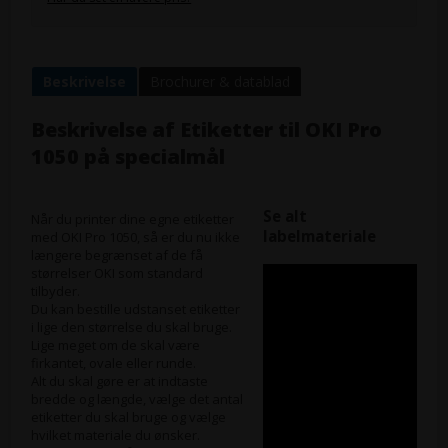
Beskrivelse
Brochurer & datablad
Beskrivelse af
Etiketter til OKI Pro
1050 på specialmål
Se alt
Når du printer dine egne etiketter
labelmateriale
med OKI Pro 1050, så er du nu ikke
længere begrænset af de få
størrelser OKI som standard
tilbyder.
Du kan bestille udstanset etiketter
i lige den størrelse du skal bruge.
Lige meget om de skal være
firkantet, ovale eller runde.
Alt du skal gøre er at indtaste
bredde og længde, vælge det antal
etiketter du skal bruge og vælge
hvilket materiale du ønsker.