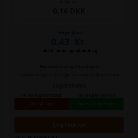
Pris pr. label
0,16 DKK
Pris pr. label
0.43
Kr.
ekskl. moms og miljøbidrag
Forventet levering: 2 Hverdag(e)
Obs! Levering fra fjernlager kan tage 1-3 dage ekstra.
Lagerstatus
Vores lagerstatus:
Fjernlager status:
Ikke på lager
100
stk. på fjernlager
Har du set en lavere pris?