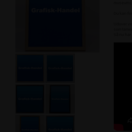
museumsg
Du kan fi
Udover vo
som lamin
Så nu har 