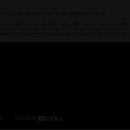
las.
nde alle vores nye rammer
Fotorammer og plakatrammer
her.
res fotorammer og plakatrammer, så kan du nu også købe en række tilbe
ater og lamineringsmaskiner, tape, mellemlægspapir og tesa klæbesøm.
vi alt fra print, til montering og ophængning af dine billeder, fotos og plaka