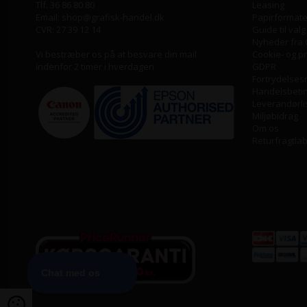
Tlf. 36 86 80 80
Leasing
Email: shop@grafisk-handel.dk
Papirformater
CVR: 27 39 12 14
Guide til valg
Nyheder fra 
Vi bestræber os på at besvare din mail
Cookie- og pri
indenfor 2 timer i hverdagen
GDPR
Fortrydelses
Handelsbeti
Leverandørli
Miljøbidrag
Om os
Returfragtla