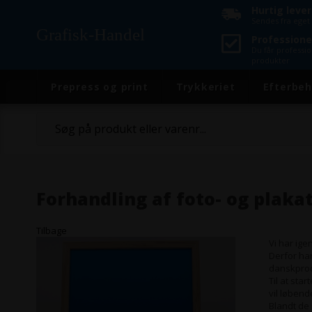
Hurtig leve
Sendes fra eget 
Grafisk-Handel
Professione
Du får professi
produkter
Prepress og print
Trykkeriet
Efterbeh
Forhandling af foto- og plak
Tilbage
Vi har ig
Derfor ha
danskprod
Til at sta
vil løbend
Blandt de