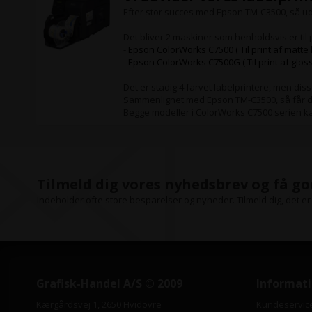
Efter stor succes med Epson TM-C3500, så ud
Det bliver 2 maskiner som henholdsvis er til p
-
Epson ColorWorks C7500 ( Til print af matte l
-
Epson ColorWorks C7500G ( Til print af gloss
Det er stadig 4 farvet labelprintere, men disse
Sammenlignet med Epson TM-C3500, så får du 
Begge modeller i ColorWorks C7500 serien kan
Tilmeld dig vores nyhedsbrev og få go
Indeholder ofte store besparelser og nyheder. Tilmeld dig, det er 
Grafisk-Handel A/S © 2009
Informat
Kærgårdsvej 1, 2650 Hvidovre
Kundeservic