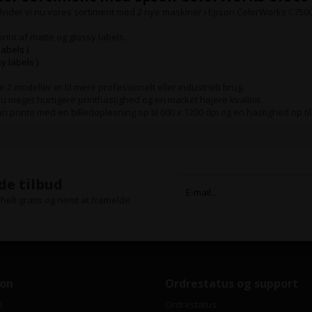
vider vi nu vores sortiment med 2 nye maskiner i Epson ColorWorks C7500
rint af matte og glossy labels.
abels )
y labels )
 2 modeller er til mere professionelt eller industrielt brug.
meget hurtigere printhastighed og en market højere kvalitet.
 printe med en billedopløsning op til 600 x 1200 dpi og en hastighed op ti
de tilbud
helt gratis og nemt at framelde.
ion
Ordrestatus og support
e
Ordrestatus