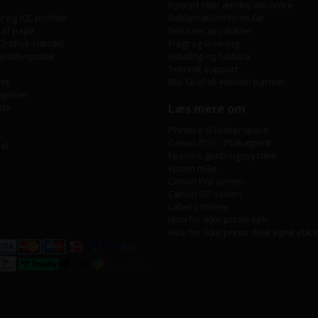
Fortryd eller ændre din ordre
 og ICC profiler
Reklamationsformular
 af papir
Returner produkter
Grafisk-Handel
Fragt og levering
vatlivspolitik
Betaling og faktura
Teknisk support
ret
Bliv Grafisk-Handel partner
ngelser
ste
Læs mere om
Printere til Makerspace
Canon POS - Plakatprint
bel
Epson's genbrugssystem
Epson miljø
Canon Pro serien
Canon GP serien
Label printere
Hvorfor ikke printe selv
Hvorfor ikke printe dine egne etike