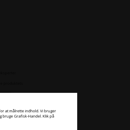
eksperter
ele produktets
or at målrette indhold. Vi bruger
og bruge Grafisk-Handel. Klik på