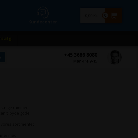
0,00 Kr.
0
Kundecenter
rsalg
+45 3686 8080
Man-Fre 9-15
e sælge rammer.
kan tilbyde gode
 vores sortimentet
ammer med