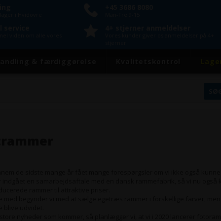
ring
+45 3686 8080
lager i Hvidovre
Man-Fre 9-15
l service
4+ stjerner anmeldelser
onel viden om alle vores
Vores kunder giver os anmeldelser på 4+
stjerner
andling & færdiggørelse
Kvalitetskontrol
Lage
atrammer
ennem de sidste mange år fået mange forespørgsler om vi ikke også kunn
r indgået en samarbejdsaftale med en dansk rammefabrik, så vi nu også 
ucerede rammer til attraktive priser.
rte med begynder vi med at sælge egetræs rammer i forskellige farver, men
e blive udvidet.
 store nyheder som kommer, så planlægger vi, at vi i 2020 lancerer fotor