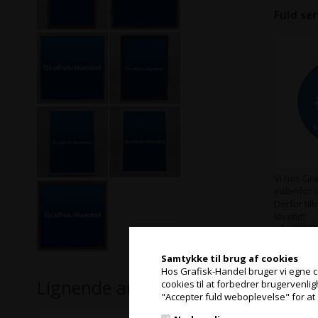
Fuld se
Vi hos Gra
indenfor 
Derfor til
levetid!
Så hvis du 
Samtykke til brug af cookies
Hos Grafisk-Handel bruger vi egne coo
Lignende artikler
cookies til at forbedrer brugervenli
"Accepter fuld weboplevelse" for at 