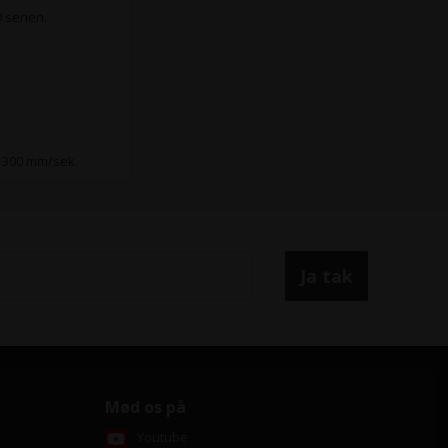
 serien.
l 300 mm/sek.
Mød os på
Youtube