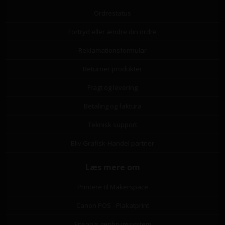
Ordrestatus
Fortryd eller ændre din ordre
Reklamationsformular
Returner produkter
Fragt og levering
Betaling og faktura
Teknisk support
Bliv Grafisk-Handel partner
Læs mere om
Printere til Makerspace
Canon POS - Plakatprint
Epson's genbrugssystem