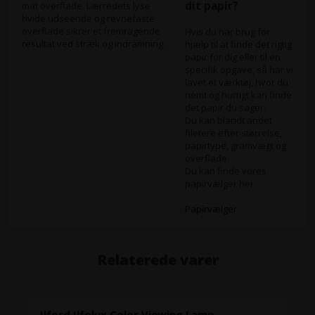
dit papir?
mat overflade. Lærredets lyse
hvide udseende og revnefaste
overflade sikrer et fremragende
Hvis du har brug for
resultat ved stræk og indramning.
hjælp til at finde det rigtig
papir for dig eller til en
specifik opgave, så har vi
lavet et værktøj, hvor du
nemt og hurtigt kan finde
det papir du søger.
Du kan blandt andet
filetere efter størrelse,
papirtype, gramvægt og
overflade.
Du kan finde vores
papirvælger her
Papirvælger
Relaterede varer
Ilford Ilfolux Color Viewing Lamp