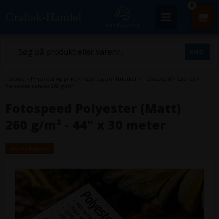
0
Grafisk-Handel
Kundecenter
Forside
»
Prepress og print
»
Papir og printmedier
»
Fotospeed
»
Cavnas
»
Polyester canvas 260 g/m²
Fotospeed Polyester (Matt)
260 g/m² - 44" x 30 meter
Vis med moms