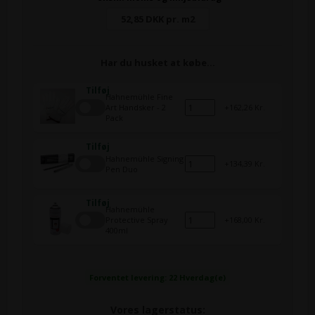
52,85 DKK pr. m2
Har du husket at købe…
Tilføj
Hahnemühle Fine
Art Handsker - 2
162,26 Kr.
Pack
Tilføj
Hahnemühle Signing
134,39 Kr.
Pen Duo
Tilføj
Hahnemühle
Protective Spray
168,00 Kr.
400ml
Forventet levering: 22 Hverdag(e)
Vores lagerstatus: