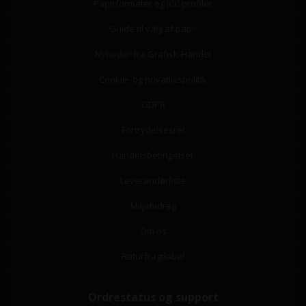
Papirformater og ICC profiler
Guide til valg af papir
Nyheder fra Grafisk-Handel
Cookie- og privatlivspolitik
GDPR
Fortrydelsesret
Handelsbetingelser
Leverandørliste
Miljøbidrag
Om os
Returfragtlabel
Ordrestatus og support