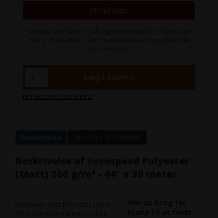
Ikke på lager
Selvom varen ikke er på lager/fjernlager her og nu, kan
den godt bestilles. Den forventede leveringstid er som
vist ovenover.
Har du set en lavere pris?
Beskrivelse
Brochurer & datablad
Beskrivelse af
Fotospeed Polyester
(Matt) 260 g/m² - 44" x 30 meter
Har du brug for
Fotospeed Matt Polyester 260 er
hjælp til at finde
100% polyester kanvas med en