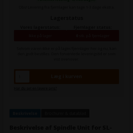
Obs! Levering fra fjernlager kan tage 1-3 dage ekstra.
Lagerstatus
Vores lagerstatus:
Fjernlager status:
Ikke på lager
0
stk. på fjernlager
Selvom varen ikke er på lager/fjernlager her og nu, kan
den godt bestilles. Den forventede leveringstid er som
vist ovenover.
Har du set en lavere pris?
Beskrivelse
Brochurer & datablad
Beskrivelse af
Spindle Unit for SL-