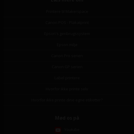
Printere til Makerspace
Canon POS - Plakatprint
Epson's genbrugssystem
Epson miljø
Canon Pro serien
Canon GP serien
Label printere
Hvorfor ikke printe selv
Hvorfor ikke printe dine egne etiketter?
Mød os på
Youtube