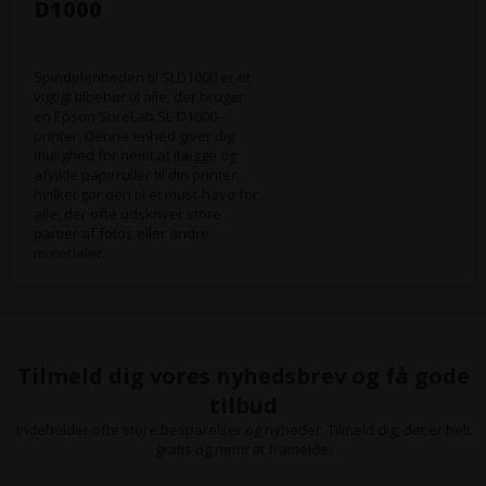
D1000
Spindelenheden til SLD1000 er et
vigtigt tilbehør til alle, der bruger
en Epson SureLab SL-D1000-
printer. Denne enhed giver dig
mulighed for nemt at ilægge og
afvikle papirruller til din printer,
hvilket gør den til et must-have for
alle, der ofte udskriver store
partier af fotos eller andre
materialer.
Tilmeld dig vores nyhedsbrev og få gode
tilbud
Indeholder ofte store besparelser og nyheder. Tilmeld dig, det er helt
gratis og nemt at framelde.