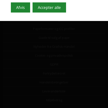
Information
Kundeservice
Leasing
Papirformater og ICC profiler
Guide til valg af papir
Nyheder fra Grafisk-Handel
Cookie- og privatlivspolitik
GDPR
Fortrydelsesret
Handelsbetingelser
Leverandørliste
Miljøbidrag