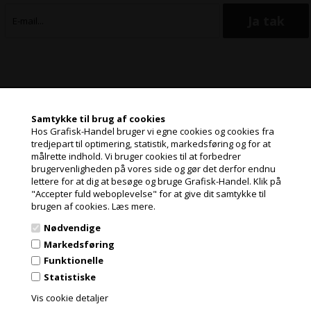
Samtykke til brug af cookies
Grafisk-Handel A/S © 2009
Hos Grafisk-Handel bruger vi egne cookies og cookies fra
tredjepart til optimering, statistik, markedsføring og for at
Kærgårdsvej 1, 2650 Hvidovre
målrette indhold. Vi bruger cookies til at forbedrer
Jeg handler som
Tlf. 36 86 80 80
brugervenligheden på vores side og gør det derfor endnu
Email: shop@grafisk-handel.dk
lettere for at dig at besøge og bruge Grafisk-Handel. Klik på
CVR: 27 39 12 14
"Accepter fuld weboplevelse" for at give dit samtykke til
PRIVAT
brugen af cookies.
Læs mere.
PRISER INKL. MOMS
Vi bestræber os på at besvare din mail indenfor 2 timer i hverdagen
Nødvendige
ERHVERV
Markedsføring
PRISER EKSKL. MOMS
Funktionelle
Statistiske
Vis cookie detaljer