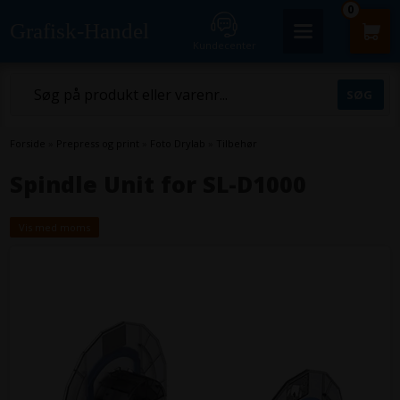
0
Grafisk-Handel
Kundecenter
Forside
»
Prepress og print
»
Foto Drylab
»
Tilbehør
Spindle Unit for SL-D1000
Vis med moms