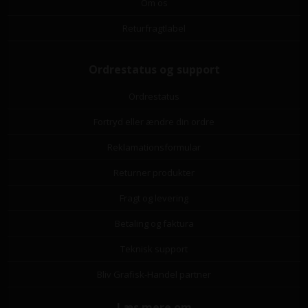
Om os
Returfragtlabel
Ordrestatus og support
Ordrestatus
Fortryd eller ændre din ordre
Reklamationsformular
Returner produkter
Fragt og levering
Betaling og faktura
Teknisk support
Bliv Grafisk-Handel partner
Læs mere om