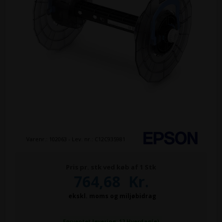
Varenr.:
102063
- Lev. nr.:
C12C935981
Pris pr. stk ved køb af 1 Stk
764,68
Kr.
ekskl. moms og miljøbidrag
Forventet levering: 12 Hverdag(e)