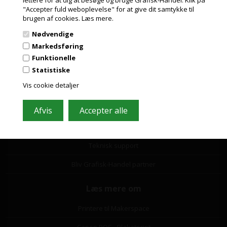
"Accepter fuld weboplevelse" for at give dit samtykke til
PRIVAT
Ordrestatus og support
brugen af cookies.
Læs mere.
PRISER INKL. MOMS
Ordrestatus
Nødvendige
ERHVERV
Markedsføring
Fortryd eller ændre din ordre
PRISER EKSKL. MOMS
Funktionelle
Statistiske
Reklamationsformular
Vis cookie detaljer
Returner produkter
Fragt og levering
Betaling og faktura
Teknisk support
Bliv Grafisk-Handel partner
Læs mere om
Printere til Makerspace