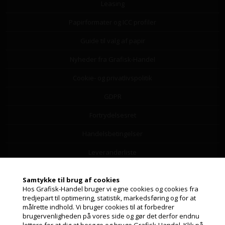
Leasing
Papirformater og ICC profiler
Guide til valg af papir
Nyheder fra Grafisk-Handel
Cookie- og privatlivspolitik
GDPR
Fortrydelsesret
Handelsbetingelser
Leverandørliste
Miljøbidrag
Samtykke til brug af cookies
Hos Grafisk-Handel bruger vi egne cookies og cookies fra
Om os
tredjepart til optimering, statistik, markedsføring og for at
målrette indhold. Vi bruger cookies til at forbedrer
Returfragtlabel
Jeg handler som
brugervenligheden på vores side og gør det derfor endnu
lettere for at dig at besøge og bruge Grafisk-Handel. Klik på