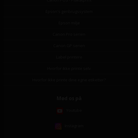
Canon POS - Plakatprint
Epson's genbrugssystem
Epson miljø
Canon Pro serien
Canon GP serien
Label printere
Hvorfor ikke printe selv
Hvorfor ikke printe dine egne etiketter?
Mød os på
Youtube
Instagram